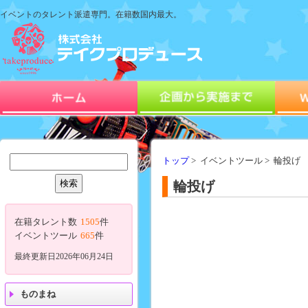
イベントのタレント派遣専門。在籍数国内最大。
トップ
> イベントツール > 輪投げ
輪投げ
在籍タレント数
1505
件
イベントツール
665
件
最終更新日2026年06月24日
ものまね