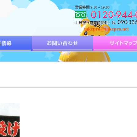
営業時間 9:30～19:00
takepro@takepro.net