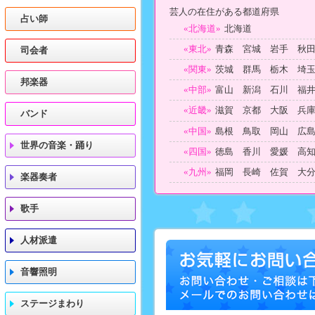
芸人の在住がある都道府県
占い師
«北海道»
北海道
«東北»
青森 宮城 岩手 秋
司会者
«関東»
茨城 群馬 栃木 埼
邦楽器
«中部»
富山 新潟 石川 福
«近畿»
滋賀 京都 大阪 兵
バンド
«中国»
島根 鳥取 岡山 広
世界の音楽・踊り
«四国»
徳島 香川 愛媛 高
«九州»
福岡 長崎 佐賀 大
楽器奏者
歌手
人材派遣
音響照明
ステージまわり