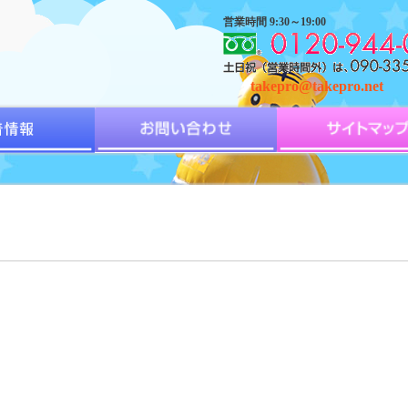
営業時間 9:30～19:00
takepro@takepro.net