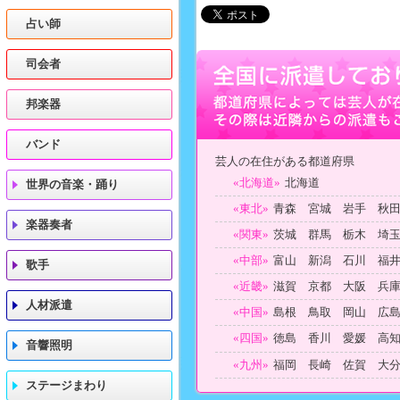
占い師
司会者
邦楽器
バンド
芸人の在住がある都道府県
«北海道»
北海道
世界の音楽・踊り
«東北»
青森 宮城 岩手 秋
楽器奏者
«関東»
茨城 群馬 栃木 埼
«中部»
富山 新潟 石川 福
歌手
«近畿»
滋賀 京都 大阪 兵
人材派遣
«中国»
島根 鳥取 岡山 広
«四国»
徳島 香川 愛媛 高
音響照明
«九州»
福岡 長崎 佐賀 大
ステージまわり