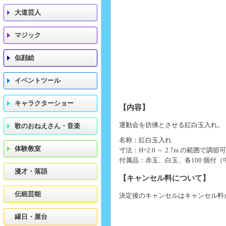
大道芸人
マジック
似顔絵
イベントツール
キャラクターショー
【内容】
運動会を彷彿とさせる紅白玉入れ。
歌のおねえさん・音楽
名称：紅白玉入れ
体験教室
寸法：H=2.0 ～ 2.7m の範囲で調節
付属品：赤玉、白玉、各100 個付
漫才・落語
【キャンセル料について】
伝統芸能
決定後のキャンセルはキャンセル料
縁日・屋台