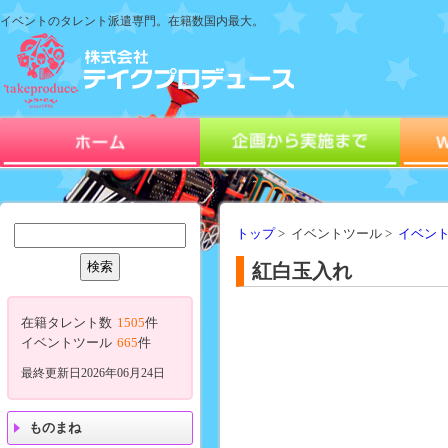
イベントのタレント派遣専門。在籍数国内最大。
トップ
> イベントツール >
イベン
紅白玉入れ
在籍タレント数
1505
件
イベントツール
665
件
最終更新日2026年06月24日
ものまね