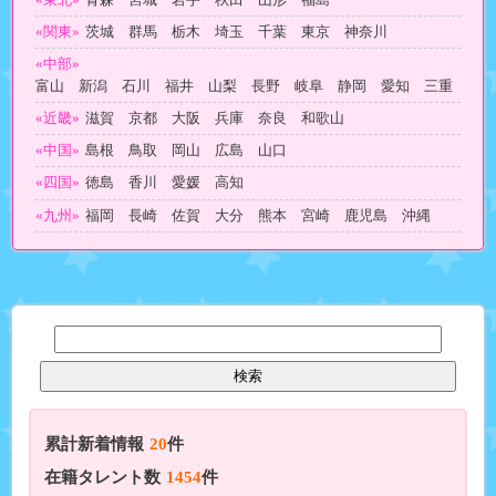
«関東»
茨城 群馬 栃木 埼玉 千葉 東京 神奈川
«中部»
富山 新潟 石川 福井 山梨 長野 岐阜 静岡 愛知 三重
«近畿»
滋賀 京都 大阪 兵庫 奈良 和歌山
«中国»
島根 鳥取 岡山 広島 山口
«四国»
徳島 香川 愛媛 高知
«九州»
福岡 長崎 佐賀 大分 熊本 宮崎 鹿児島 沖縄
累計新着情報
20
件
在籍タレント数
1454
件