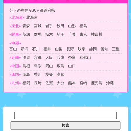
芸人の在住がある都道府県
«北海道»
北海道
«東北»
青森 宮城 岩手 秋田 山形 福島
«関東»
茨城 群馬 栃木 埼玉 千葉 東京 神奈川
«中部»
富山 新潟 石川 福井 山梨 長野 岐阜 静岡 愛知 三重
«近畿»
滋賀 京都 大阪 兵庫 奈良 和歌山
«中国»
島根 鳥取 岡山 広島 山口
«四国»
徳島 香川 愛媛 高知
«九州»
福岡 長崎 佐賀 大分 熊本 宮崎 鹿児島 沖縄