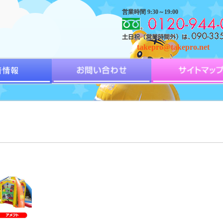
営業時間 9:30～19:00
takepro@takepro.net