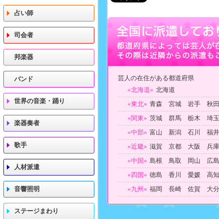
占い師
司会者
邦楽器
芸人の在住がある都道府県
バンド
«北海道»
北海道
世界の音楽・踊り
«東北»
青森 宮城 岩手 秋
«関東»
茨城 群馬 栃木 埼
楽器奏者
«中部»
富山 新潟 石川 福
歌手
«近畿»
滋賀 京都 大阪 兵
«中国»
島根 鳥取 岡山 広
人材派遣
«四国»
徳島 香川 愛媛 高
音響照明
«九州»
福岡 長崎 佐賀 大
ステージまわり