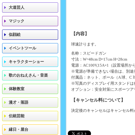
大道芸人
マジック
【内容】
似顔絵
球速計ります。
イベントツール
名称：スピードガン
寸法：W=48cm D=17cm H=28cm
キャラクターショー
電源：AC100V,15A×1（設置場所
※電源が準備できない場合は、別途
歌のおねえさん・音楽
付属品：ネット、ボール（A 球、C 
※写真のディスプレイ用スタンドは
体験教室
オプション：安全対策にスポーツア
【キャンセル料について】
漫才・落語
決定後のキャンセルはキャンセル料
伝統芸能
縁日・屋台