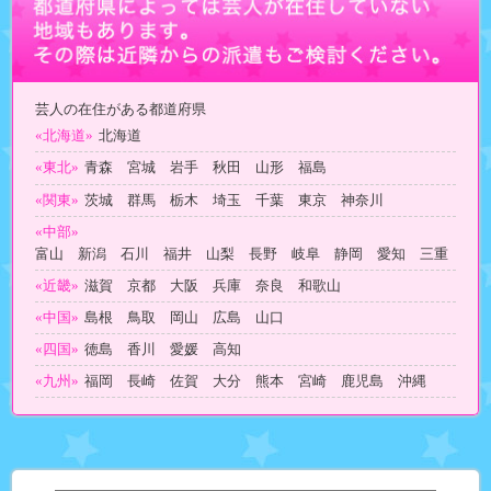
芸人の在住がある都道府県
«北海道»
北海道
«東北»
青森 宮城 岩手 秋田 山形 福島
«関東»
茨城 群馬 栃木 埼玉 千葉 東京 神奈川
«中部»
富山 新潟 石川 福井 山梨 長野 岐阜 静岡 愛知 三重
«近畿»
滋賀 京都 大阪 兵庫 奈良 和歌山
«中国»
島根 鳥取 岡山 広島 山口
«四国»
徳島 香川 愛媛 高知
«九州»
福岡 長崎 佐賀 大分 熊本 宮崎 鹿児島 沖縄