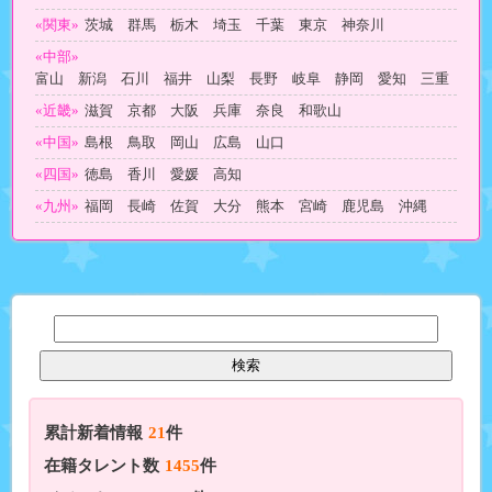
«関東»
茨城 群馬 栃木 埼玉 千葉 東京 神奈川
«中部»
富山 新潟 石川 福井 山梨 長野 岐阜 静岡 愛知 三重
«近畿»
滋賀 京都 大阪 兵庫 奈良 和歌山
«中国»
島根 鳥取 岡山 広島 山口
«四国»
徳島 香川 愛媛 高知
«九州»
福岡 長崎 佐賀 大分 熊本 宮崎 鹿児島 沖縄
累計新着情報
21
件
在籍タレント数
1455
件