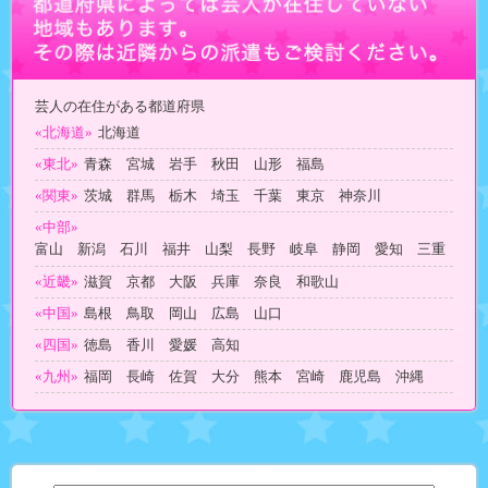
芸人の在住がある都道府県
«北海道»
北海道
«東北»
青森 宮城 岩手 秋田 山形 福島
«関東»
茨城 群馬 栃木 埼玉 千葉 東京 神奈川
«中部»
富山 新潟 石川 福井 山梨 長野 岐阜 静岡 愛知 三重
«近畿»
滋賀 京都 大阪 兵庫 奈良 和歌山
«中国»
島根 鳥取 岡山 広島 山口
«四国»
徳島 香川 愛媛 高知
«九州»
福岡 長崎 佐賀 大分 熊本 宮崎 鹿児島 沖縄