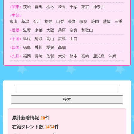
«関東»
茨城 群馬 栃木 埼玉 千葉 東京 神奈川
«中部»
富山 新潟 石川 福井 山梨 長野 岐阜 静岡 愛知 三重
«近畿»
滋賀 京都 大阪 兵庫 奈良 和歌山
«中国»
島根 鳥取 岡山 広島 山口
«四国»
徳島 香川 愛媛 高知
«九州»
福岡 長崎 佐賀 大分 熊本 宮崎 鹿児島 沖縄
累計新着情報
20
件
在籍タレント数
1454
件