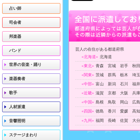
占い師
司会者
邦楽器
芸人の在住がある都道府県
バンド
«北海道»
北海道
世界の音楽・踊り
«東北»
青森 宮城 岩手 秋
«関東»
茨城 群馬 栃木 埼
楽器奏者
«中部»
富山 新潟 石川 福
歌手
«近畿»
滋賀 京都 大阪 兵
«中国»
島根 鳥取 岡山 広
人材派遣
«四国»
徳島 香川 愛媛 高
«九州»
福岡 長崎 佐賀 大
音響照明
ステージまわり