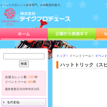
イベントのタレント派遣専門。在籍数国内最大。
トップ
> イベントツール >
イベン
ハットトリック（ス
在籍タレント数
1505
件
イベントツール
665
件
最終更新日2026年06月24日
ものまね