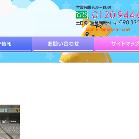
営業時間 9:30～19:00
takepro@takepro.net