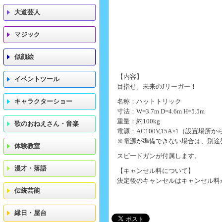
大道芸人
マジック
似顔絵
【内容】
イベントツール
目指せ。未来のJリーガー！
キャラクターショー
名称：ハットトリック
寸法：W=3.7m D=4.6m H=5.5m
重量：約100kg
歌のおねえさん・音楽
電源：AC100V,15A×1（設置場
※電源が準備できない場合は、別途
体験教室
スピードガンが付属します。
漫才・落語
【キャンセル料について】
決定後のキャンセルはキャンセル料
伝統芸能
縁日・屋台