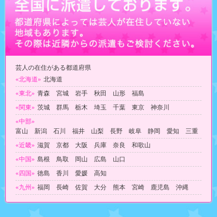
芸人の在住がある都道府県
«北海道»
北海道
«東北»
青森 宮城 岩手 秋田 山形 福島
«関東»
茨城 群馬 栃木 埼玉 千葉 東京 神奈川
«中部»
富山 新潟 石川 福井 山梨 長野 岐阜 静岡 愛知 三重
«近畿»
滋賀 京都 大阪 兵庫 奈良 和歌山
«中国»
島根 鳥取 岡山 広島 山口
«四国»
徳島 香川 愛媛 高知
«九州»
福岡 長崎 佐賀 大分 熊本 宮崎 鹿児島 沖縄