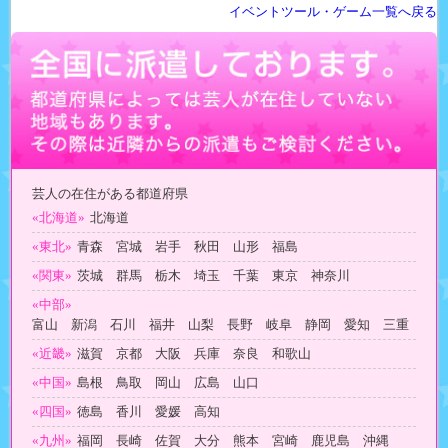
イベントツール・ゲーム一覧へ戻る
芸人の在住がある都道府県
«北海道»
北海道
«東北»
青森 宮城 岩手 秋田 山形 福島
«関東»
茨城 群馬 栃木 埼玉 千葉 東京 神奈川
«中部»
富山 新潟 石川 福井 山梨 長野 岐阜 静岡 愛知 三重
«近畿»
滋賀 京都 大阪 兵庫 奈良 和歌山
«中国»
島根 鳥取 岡山 広島 山口
«四国»
徳島 香川 愛媛 高知
«九州»
福岡 長崎 佐賀 大分 熊本 宮崎 鹿児島 沖縄