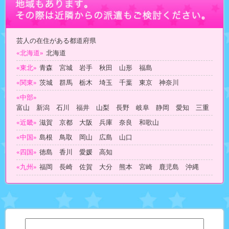
芸人の在住がある都道府県
«北海道»
北海道
«東北»
青森 宮城 岩手 秋田 山形 福島
«関東»
茨城 群馬 栃木 埼玉 千葉 東京 神奈川
«中部»
富山 新潟 石川 福井 山梨 長野 岐阜 静岡 愛知 三重
«近畿»
滋賀 京都 大阪 兵庫 奈良 和歌山
«中国»
島根 鳥取 岡山 広島 山口
«四国»
徳島 香川 愛媛 高知
«九州»
福岡 長崎 佐賀 大分 熊本 宮崎 鹿児島 沖縄