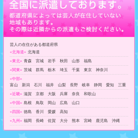
芸人の在住がある都道府県
«北海道»
北海道
«東北»
青森 宮城 岩手 秋田 山形 福島
«関東»
茨城 群馬 栃木 埼玉 千葉 東京 神奈川
«中部»
富山 新潟 石川 福井 山梨 長野 岐阜 静岡 愛知 三重
«近畿»
滋賀 京都 大阪 兵庫 奈良 和歌山
«中国»
島根 鳥取 岡山 広島 山口
«四国»
徳島 香川 愛媛 高知
«九州»
福岡 長崎 佐賀 大分 熊本 宮崎 鹿児島 沖縄