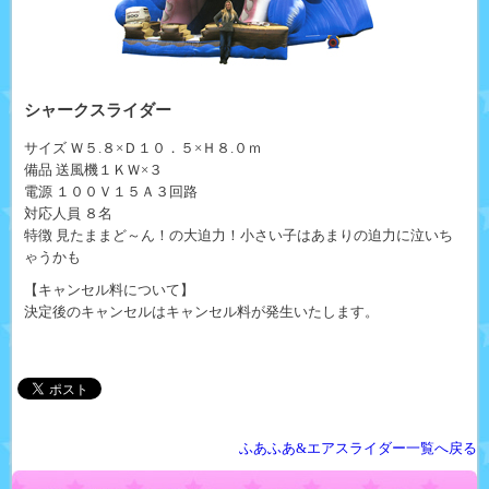
シャークスライダー
サイズ Ｗ５.８×Ｄ１０．５×Ｈ８.０ｍ
備品 送風機１ＫＷ×３
電源 １００Ｖ１５Ａ３回路
対応人員 ８名
特徴 見たままど～ん！の大迫力！小さい子はあまりの迫力に泣いち
ゃうかも
【キャンセル料について】
決定後のキャンセルはキャンセル料が発生いたします。
ふあふあ&エアスライダー一覧へ戻る