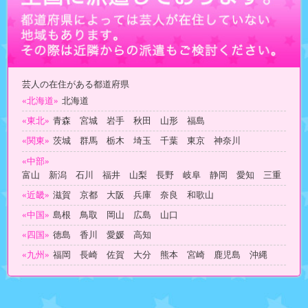
芸人の在住がある都道府県
«北海道»
北海道
«東北»
青森 宮城 岩手 秋田 山形 福島
«関東»
茨城 群馬 栃木 埼玉 千葉 東京 神奈川
«中部»
富山 新潟 石川 福井 山梨 長野 岐阜 静岡 愛知 三重
«近畿»
滋賀 京都 大阪 兵庫 奈良 和歌山
«中国»
島根 鳥取 岡山 広島 山口
«四国»
徳島 香川 愛媛 高知
«九州»
福岡 長崎 佐賀 大分 熊本 宮崎 鹿児島 沖縄