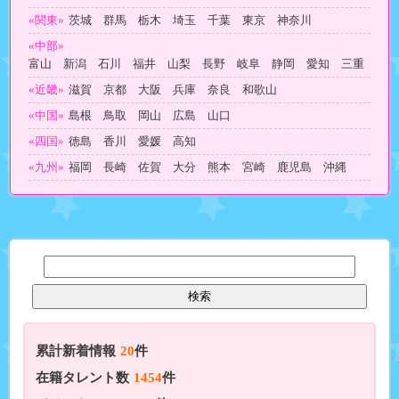
«関東»
茨城 群馬 栃木 埼玉 千葉 東京 神奈川
«中部»
富山 新潟 石川 福井 山梨 長野 岐阜 静岡 愛知 三重
«近畿»
滋賀 京都 大阪 兵庫 奈良 和歌山
«中国»
島根 鳥取 岡山 広島 山口
«四国»
徳島 香川 愛媛 高知
«九州»
福岡 長崎 佐賀 大分 熊本 宮崎 鹿児島 沖縄
累計新着情報
20
件
在籍タレント数
1454
件