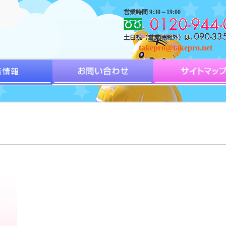
営業時間 9:30～19:00
takepro@takepro.net