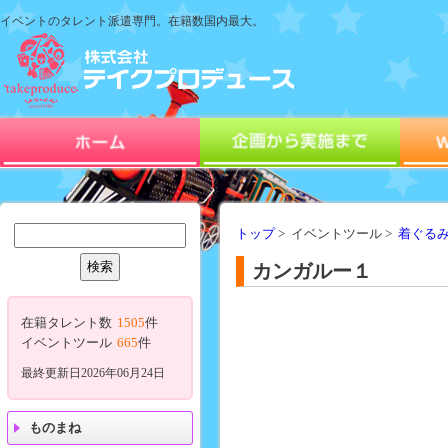
イベントのタレント派遣専門。在籍数国内最大。
トップ
> イベントツール >
着ぐる
カンガルー１
在籍タレント数
1505
件
イベントツール
665
件
最終更新日2026年06月24日
ものまね