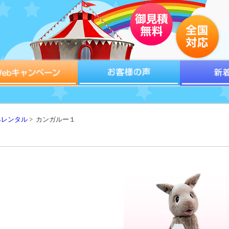
みレンタル
> カンガルー１