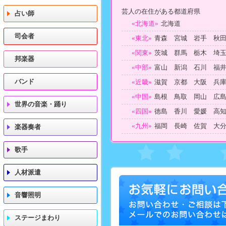
芸人の在住がある都道府県
占い師
«北海道»
北海道
司会者
«東北»
青森 宮城 岩手 秋
«関東»
茨城 群馬 栃木 埼
邦楽器
«中部»
富山 新潟 石川 福
バンド
«近畿»
滋賀 京都 大阪 兵
«中国»
島根 鳥取 岡山 広
世界の音楽・踊り
«四国»
徳島 香川 愛媛 高
«九州»
福岡 長崎 佐賀 大
楽器奏者
歌手
人材派遣
音響照明
ステージまわり