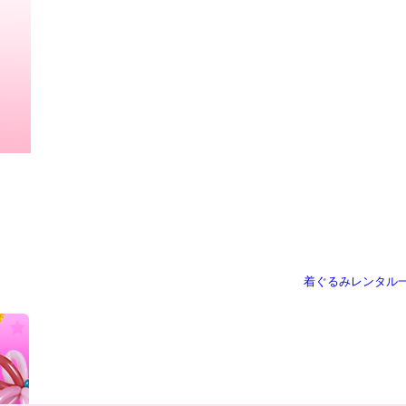
着ぐるみレンタル