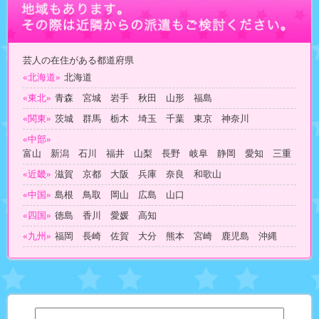
芸人の在住がある都道府県
«北海道»
北海道
«東北»
青森 宮城 岩手 秋田 山形 福島
«関東»
茨城 群馬 栃木 埼玉 千葉 東京 神奈川
«中部»
富山 新潟 石川 福井 山梨 長野 岐阜 静岡 愛知 三重
«近畿»
滋賀 京都 大阪 兵庫 奈良 和歌山
«中国»
島根 鳥取 岡山 広島 山口
«四国»
徳島 香川 愛媛 高知
«九州»
福岡 長崎 佐賀 大分 熊本 宮崎 鹿児島 沖縄