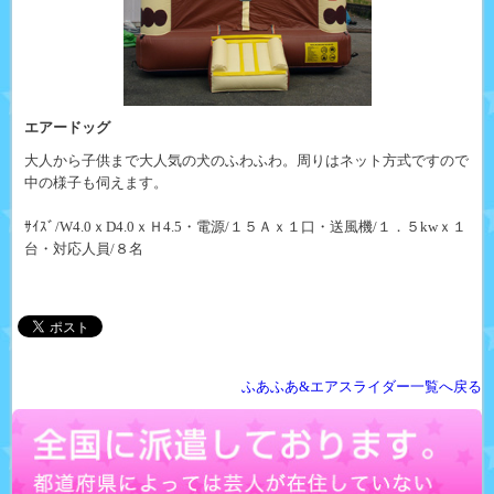
エアードッグ
大人から子供まで大人気の犬のふわふわ。周りはネット方式ですので
中の様子も伺えます。
ｻｲｽﾞ/W4.0ｘD4.0ｘＨ4.5・電源/１５Ａｘ１口・送風機/１．５kwｘ１
台・対応人員/８名
ふあふあ&エアスライダー一覧へ戻る