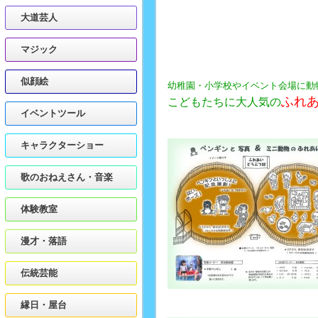
大道芸人
マジック
似顔絵
幼稚園・小学校やイベント会場に動
ふれ
こどもたちに大人気の
イベントツール
キャラクターショー
歌のおねえさん・音楽
体験教室
漫才・落語
伝統芸能
縁日・屋台