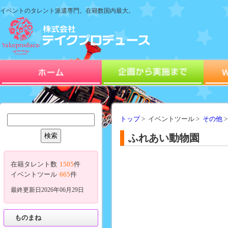
イベントのタレント派遣専門。在籍数国内最大。
トップ
> イベントツール >
その他
ふれあい動物園
在籍タレント数
1505
件
イベントツール
665
件
最終更新日2026年06月29日
ものまね