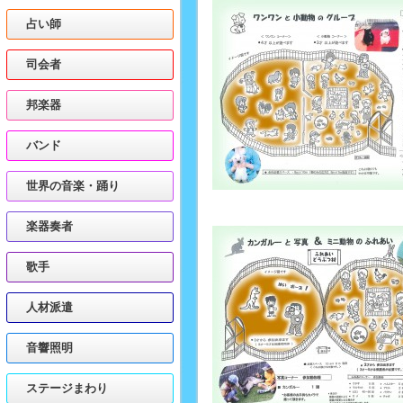
占い師
司会者
邦楽器
バンド
世界の音楽・踊り
楽器奏者
歌手
人材派遣
音響照明
ステージまわり