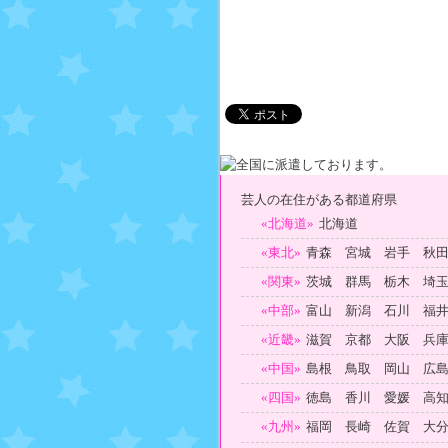
芸人の在住がある都道府県
«北海道»
北海道
«東北»
青森 宮城 岩手 秋
«関東»
茨城 群馬 栃木 埼
«中部»
富山 新潟 石川 福
«近畿»
滋賀 京都 大阪 兵
«中国»
島根 鳥取 岡山 広
«四国»
徳島 香川 愛媛 高
«九州»
福岡 長崎 佐賀 大