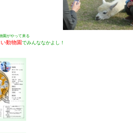
物園がやって来る
あい動物園
でみんななかよし！