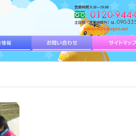
営業時間 9:30～19:00
takepro@takepro.net