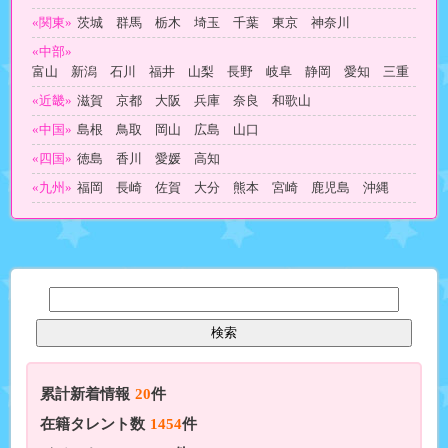
«関東»
茨城 群馬 栃木 埼玉 千葉 東京 神奈川
«中部»
富山 新潟 石川 福井 山梨 長野 岐阜 静岡 愛知 三重
«近畿»
滋賀 京都 大阪 兵庫 奈良 和歌山
«中国»
島根 鳥取 岡山 広島 山口
«四国»
徳島 香川 愛媛 高知
«九州»
福岡 長崎 佐賀 大分 熊本 宮崎 鹿児島 沖縄
累計新着情報
20
件
在籍タレント数
1454
件