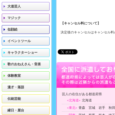
大道芸人
マジック
【キャンセル料について】
似顔絵
決定後のキャンセルはキャンセル料
イベントツール
キャラクターショー
歌のおねえさん・音楽
体験教室
漫才・落語
芸人の在住がある都道府県
伝統芸能
«北海道»
北海道
«東北»
青森 宮城 岩手 秋
縁日・屋台