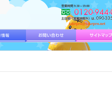
営業時間 9:30～19:00
takepro@takepro.net