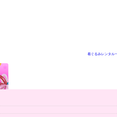
着ぐるみレンタル