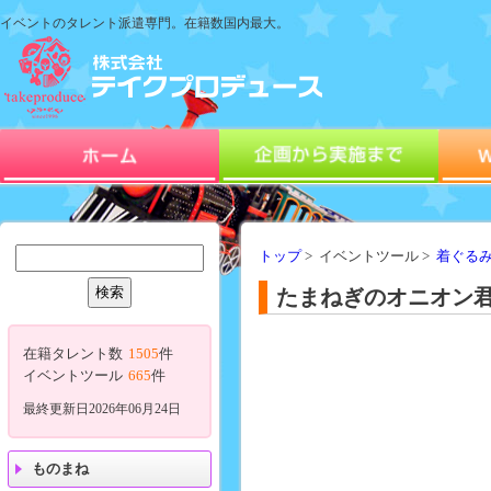
イベントのタレント派遣専門。在籍数国内最大。
トップ
> イベントツール >
着ぐる
たまねぎのオニオン君
在籍タレント数
1505
件
イベントツール
665
件
最終更新日2026年06月24日
ものまね