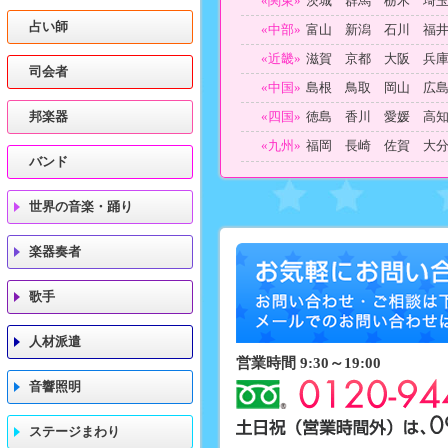
«関東»
茨城 群馬 栃木 埼
占い師
«中部»
富山 新潟 石川 福
«近畿»
滋賀 京都 大阪 兵
司会者
«中国»
島根 鳥取 岡山 広
邦楽器
«四国»
徳島 香川 愛媛 高
«九州»
福岡 長崎 佐賀 大
バンド
世界の音楽・踊り
楽器奏者
歌手
人材派遣
営業時間 9:30～19:00
音響照明
ステージまわり