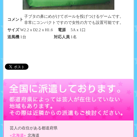
子ブタの鼻にめがけてボールを投げつけるゲームです。
コメント
非常にコンパクトですので女性の方でも設置可能です。
サイズ
W2.2ｘD2.2ｘH1.6
電源
5Aｘ1口
送風機
1台
対応人員
1名
芸人の在住がある都道府県
«北海道»
北海道