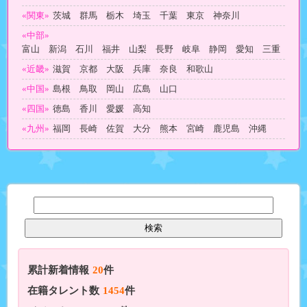
«関東»
茨城 群馬 栃木 埼玉 千葉 東京 神奈川
«中部»
富山 新潟 石川 福井 山梨 長野 岐阜 静岡 愛知 三重
«近畿»
滋賀 京都 大阪 兵庫 奈良 和歌山
«中国»
島根 鳥取 岡山 広島 山口
«四国»
徳島 香川 愛媛 高知
«九州»
福岡 長崎 佐賀 大分 熊本 宮崎 鹿児島 沖縄
累計新着情報
20
件
在籍タレント数
1454
件