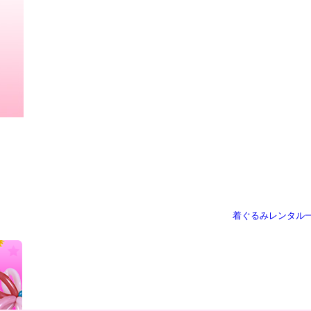
着ぐるみレンタル