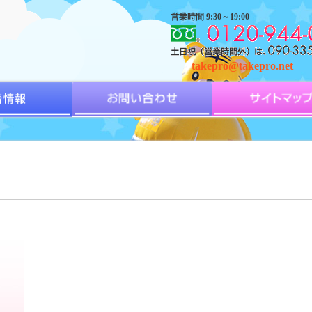
営業時間 9:30～19:00
takepro@takepro.net