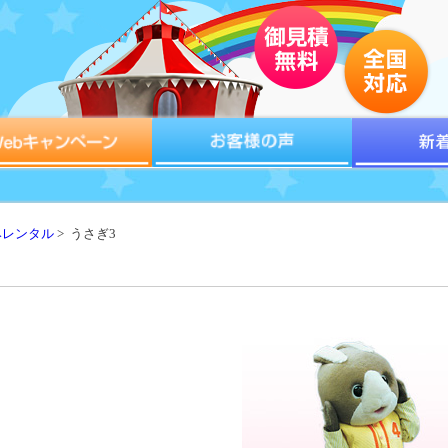
みレンタル
> うさぎ3