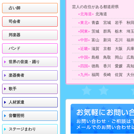
芸人の在住がある都道府県
占い師
«北海道»
北海道
司会者
«東北»
青森 宮城 岩手 秋
«関東»
茨城 群馬 栃木 埼
邦楽器
«中部»
富山 新潟 石川 福
バンド
«近畿»
滋賀 京都 大阪 兵
«中国»
島根 鳥取 岡山 広
世界の音楽・踊り
«四国»
徳島 香川 愛媛 高
«九州»
福岡 長崎 佐賀 大
楽器奏者
歌手
人材派遣
音響照明
ステージまわり