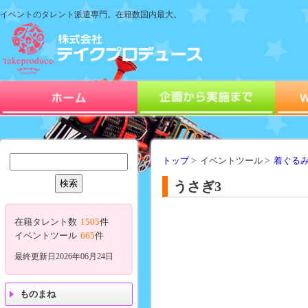
イベントのタレント派遣専門。在籍数国内最大。
トップ
> イベントツール >
着ぐる
うさぎ3
在籍タレント数
1505
件
イベントツール
665
件
最終更新日2026年06月24日
ものまね