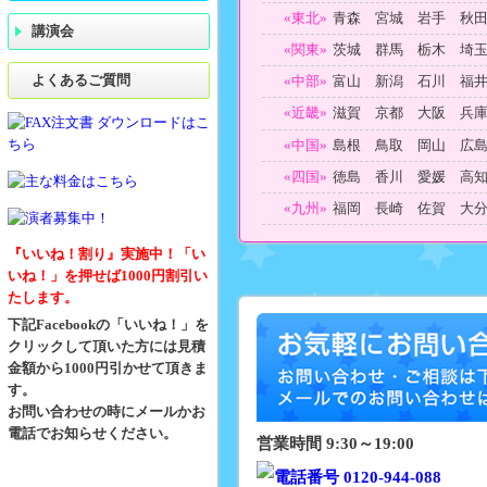
«東北»
青森 宮城 岩手 秋
講演会
«関東»
茨城 群馬 栃木 埼
よくあるご質問
«中部»
富山 新潟 石川 福
«近畿»
滋賀 京都 大阪 兵
«中国»
島根 鳥取 岡山 広
«四国»
徳島 香川 愛媛 高
«九州»
福岡 長崎 佐賀 大
『いいね！割り』実施中！「い
いね！」を押せば1000円割引い
たします。
下記Facebookの「いいね！」を
クリックして頂いた方には見積
金額から1000円引かせて頂きま
す。
お問い合わせの時にメールかお
電話でお知らせください。
営業時間 9:30～19:00