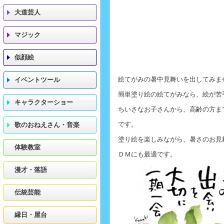
大道芸人
マジック
似顔絵
絵てがみの暑中見舞いを出してみま
イベントツール
簡単塗り絵の絵てがみなら、絵が苦
キャラクターショー
ちいさなお子さんから、高齢の方ま
です。
歌のおねえさん・音楽
塗り絵を楽しみながら、暑さのお見
体験教室
ＤＭにも最適です。
漫才・落語
伝統芸能
縁日・屋台