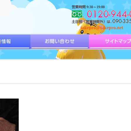
営業時間 9:30～19:00
takepro@takepro.net