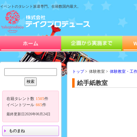
イベントのタレント派遣専門。在籍数国内最大。
トップ
> 体験教室 >
体験教室・工
絵手紙教室
在籍タレント数
1505
件
イベントツール
665
件
最終更新日2026年06月24日
ものまね