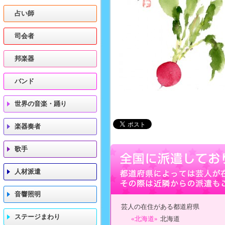
占い師
司会者
邦楽器
バンド
世界の音楽・踊り
楽器奏者
歌手
人材派遣
音響照明
芸人の在住がある都道府県
ステージまわり
«北海道»
北海道