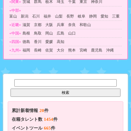
«関東»
茨城 群馬 栃木 埼玉 千葉 東京 神奈川
«中部»
富山 新潟 石川 福井 山梨 長野 岐阜 静岡 愛知 三重
«近畿»
滋賀 京都 大阪 兵庫 奈良 和歌山
«中国»
島根 鳥取 岡山 広島 山口
«四国»
徳島 香川 愛媛 高知
«九州»
福岡 長崎 佐賀 大分 熊本 宮崎 鹿児島 沖縄
累計新着情報
20
件
在籍タレント数
1454
件
イベントツール
665
件