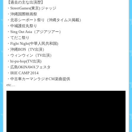
【過去の主な出演歴】
・StreetGames(東京) ジャッジ
・沖縄国際映画祭
・北谷シーポート祭り（沖縄タイムス掲載）
・中城護佐丸祭り
・Sing Out Asia（アジアツアー）
・てだこ祭り
・Fight Night(中華人民共和国)
・沖縄BON（TV出演）
・ウィンウィン（TV出演）
・hi-pu-hop(TV出演)
・広島OKINAWAフェスタ
・IRIE CAMP 2014
・中古車カーマンラジオCM楽曲提供
etc…