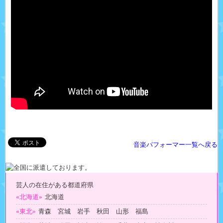
音楽パフォーマー一覧へ戻る
芸人の在住がある都道府県
«北海道»
北海道
«東北»
青森 宮城 岩手 秋田 山形 福島