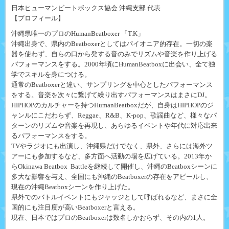
日本ヒューマンビートボックス協会 沖縄支部 代表
【プロフィール】
沖縄県唯一のプロのHumanBeatboxer 「T.K」
沖縄出身で、県内のBeatboxerとしてはパイオニア的存在。一切の楽
器を使わず、自らの口から発する音のみでリズムや音楽を作り上げる
パフォーマンスをする。2000年頃にHumanBeatboxに出会い、全て独
学でスキルを身につける。
通常のBeatboxerと違い、サンプリングを中心としたパフォーマンス
をする。音楽を次々に繋げて繰り出すパフォーマンスはまさにDJ。
HIPHOPのカルチャーを持つHumanBeatboxだが、自身はHIPHOPのジ
ャンルにこだわらず、Reggae、R&B、K-pop、歌謡曲など、様々なパ
ターンのリズムや音楽を再現し、あらゆるイベントや年代に対応出来
るパフォーマンスをする。
TVやラジオにも出演し、沖縄県だけでなく、県外、さらには海外ツ
アーにも参加するなど、多方面へ活動の場を広げている。2013年か
らOkinawa Beatbox Battleを継続して開催し、沖縄のBeatboxシーンに
多大な影響を与え、全国にも沖縄のBeatboxerの存在をアピールし、
現在の沖縄Beatboxシーンを作り上げた。
県外でのバトルイベントにもジャッジとして呼ばれるなど、まさに全
国的にも注目度が高いBeatboxerと言える。
現在、日本ではプロのBeatboxerは数名しかおらず、その内の1人。