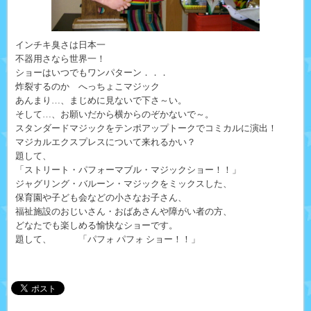
インチキ臭さは日本一
不器用さなら世界一！
ショーはいつでもワンパターン．．．
炸裂するのか へっちょこマジック
あんまり…、まじめに見ないで下さ～い。
そして…、お願いだから横からのぞかないで～。
スタンダードマジックをテンポアップトークでコミカルに演出！
マジカルエクスプレスについて来れるかい？
題して、
「ストリート・パフォーマブル・マジックショー！！」
ジャグリング・バルーン・マジックをミックスした、
保育園や子ども会などの小さなお子さん、
福祉施設のおじいさん・おばあさんや障がい者の方、
どなたでも楽しめる愉快なショーです。
題して、 「パフォ パフォ ショー！！」