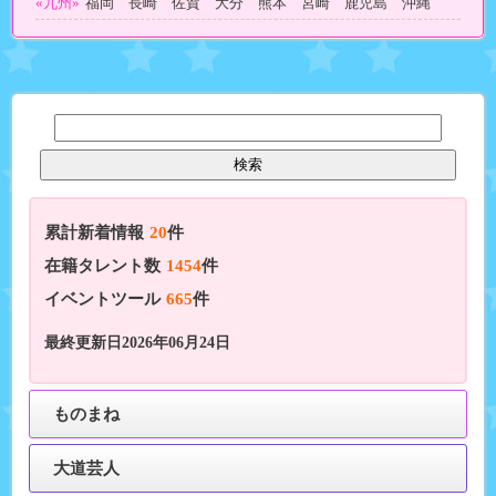
«九州»
福岡 長崎 佐賀 大分 熊本 宮崎 鹿児島 沖縄
累計新着情報
20
件
在籍タレント数
1454
件
イベントツール
665
件
最終更新日2026年06月24日
ものまね
大道芸人