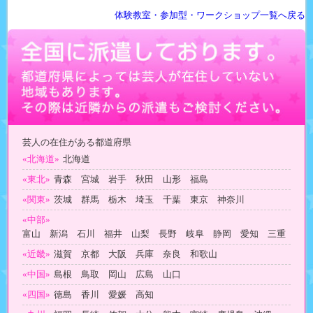
体験教室・参加型・ワークショップ一覧へ戻る
芸人の在住がある都道府県
«北海道»
北海道
«東北»
青森 宮城 岩手 秋田 山形 福島
«関東»
茨城 群馬 栃木 埼玉 千葉 東京 神奈川
«中部»
富山 新潟 石川 福井 山梨 長野 岐阜 静岡 愛知 三重
«近畿»
滋賀 京都 大阪 兵庫 奈良 和歌山
«中国»
島根 鳥取 岡山 広島 山口
«四国»
徳島 香川 愛媛 高知