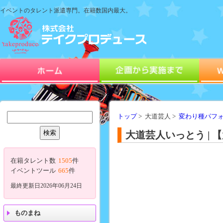
イベントのタレント派遣専門。在籍数国内最大。
トップ
> 大道芸人 >
変わり種パフ
大道芸人いっとう | 
在籍タレント数
1505
件
イベントツール
665
件
最終更新日2026年06月24日
ものまね