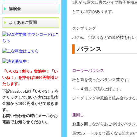
1脚から最大15脚のパイプ椅子を積
講演会
とても迫力があります。
よくあるご質問
タンブリング
バク転、宙返りなどの連続技を行い
バランス
ローラーバランス
『いいね！割り』実施中！「い
いね！」を押せば1000円割引い
板と筒を使ったバランス芸です。
たします。
１～４個まで積み上げます。
下記Facebookの「いいね！」を
クリックして頂いた方には見積
ジャグリングや風船と組み合わせる
金額から1000円引かせて頂きま
す。
皿回し
お問い合わせの時にメールかお
電話でお知らせください。
お皿を回しながらあごや指でバラン
最大5メートルまで高くなる迫力の