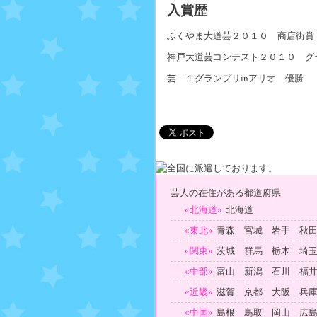
入賞歴
ふくやま大道芸２０１０ 商店街賞
神戸大道芸コンテスト２０１０ グ
芸―１グランプリinアリオ 優勝
芸人の在住がある都道府県
«北海道»
北海道
«東北»
青森 宮城 岩手 秋
«関東»
茨城 群馬 栃木 埼
«中部»
富山 新潟 石川 福
«近畿»
滋賀 京都 大阪 兵
«中国»
島根 鳥取 岡山 広