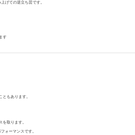
み上げての逆立ち芸です。
ます
こともあります。
スを取ります。
パフォーマンスです。