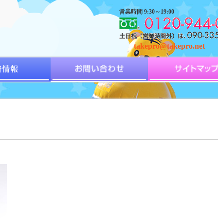
営業時間 9:30～19:00
takepro@takepro.net