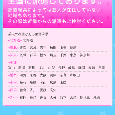
芸人の在住がある都道府県
«北海道»
北海道
«東北»
青森 宮城 岩手 秋田 山形 福島
«関東»
茨城 群馬 栃木 埼玉 千葉 東京 神奈川
«中部»
富山 新潟 石川 福井 山梨 長野 岐阜 静岡 愛知 三重
«近畿»
滋賀 京都 大阪 兵庫 奈良 和歌山
«中国»
島根 鳥取 岡山 広島 山口
«四国»
徳島 香川 愛媛 高知
«九州»
福岡 長崎 佐賀 大分 熊本 宮崎 鹿児島 沖縄