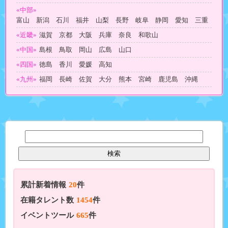
«中部»
富山 新潟 石川 福井 山梨 長野 岐阜 静岡 愛知 三重
«近畿»
滋賀 京都 大阪 兵庫 奈良 和歌山
«中国»
島根 鳥取 岡山 広島 山口
«四国»
徳島 香川 愛媛 高知
«九州»
福岡 長崎 佐賀 大分 熊本 宮崎 鹿児島 沖縄
累計新着情報
20
件
在籍タレント数
1454
件
イベントツール
665
件