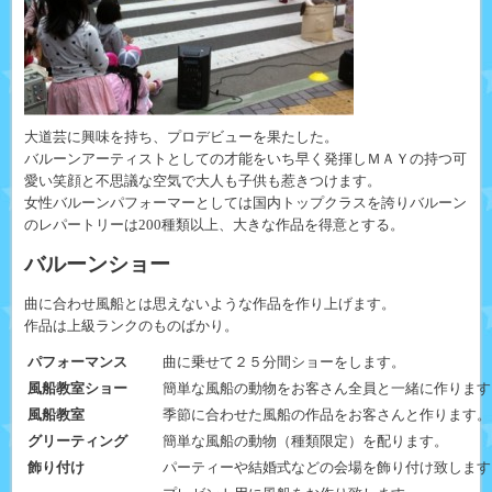
大道芸に興味を持ち、プロデビューを果たした。
バルーンアーティストとしての才能をいち早く発揮しＭＡＹの持つ可
愛い笑顔と不思議な空気で大人も子供も惹きつけます。
女性バルーンパフォーマーとしては国内トップクラスを誇りバルーン
のレパートリーは200種類以上、大きな作品を得意とする。
バルーンショー
曲に合わせ風船とは思えないような作品を作り上げます。
作品は上級ランクのものばかり。
パフォーマンス
曲に乗せて２５分間ショーをします。
風船教室ショー
簡単な風船の動物をお客さん全員と一緒に作ります
風船教室
季節に合わせた風船の作品をお客さんと作ります。
グリーティング
簡単な風船の動物（種類限定）を配ります。
飾り付け
パーティーや結婚式などの会場を飾り付け致します