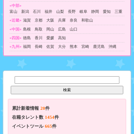
«中部»
富山 新潟 石川 福井 山梨 長野 岐阜 静岡 愛知 三重
«近畿»
滋賀 京都 大阪 兵庫 奈良 和歌山
«中国»
島根 鳥取 岡山 広島 山口
«四国»
徳島 香川 愛媛 高知
«九州»
福岡 長崎 佐賀 大分 熊本 宮崎 鹿児島 沖縄
累計新着情報
20
件
在籍タレント数
1454
件
イベントツール
665
件