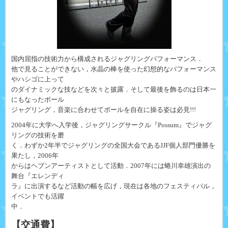
国内屈指の技術力から構成されるジャグリングパフォーマンス．
他で見ることができない，水晶の棒を使った幻想的なパフォーマンス
やハシゴに上って
のダイナミックな技などを次々と披露．そして最後を飾るのは日本一
にもなったボール
ジャグリング，音楽に合わせてボールを自在に操る姿は必見!!!
2004年に大学へ入学後，ジャグリングサークル『Possum』でジャグ
リングの技術を磨
く．わずか2年半でジャグリングの全国大会であるJJF個人部門優勝を
果たし，2006年
からはヘブンアーティストとして活動．2007年には蜷川幸雄演出の
舞台『エレンディ
ラ』に出演するなど活動の幅を広げ，現在は各地のフェスティバル，
イベントでも活躍
中．
【交通費】