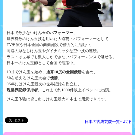
日本で数少ない
けん玉のパフォーマー
。
世界有数のけん玉技を用いた大道芸・パフォーマーとして
TV出演や日本全国の商業施設で精力的に活動中。
高速の糸なしけん玉やダイナミックな空中技の連続。
ラストは世界でも数人しかできない
パフォーマンスで魅せる。
日本一のけん玉師として全国で活躍中。
10才でけん玉を始め、
通算10度の全国優勝
を含め、
50
を超えるけん玉大会で
優勝
。
06年にはけん玉競技の世界記録を樹立し、
現世界記録保持者
。これまで約1000件以上イベントに出演。
けん玉体験は貸し出しけん玉最大70本まで用意できます。
日本の古典芸能一覧へ戻る