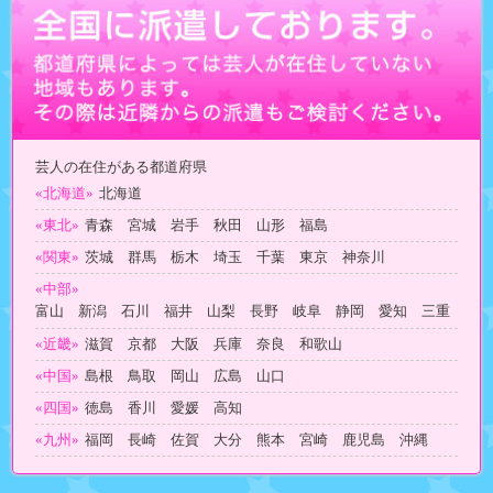
芸人の在住がある都道府県
«北海道»
北海道
«東北»
青森 宮城 岩手 秋田 山形 福島
«関東»
茨城 群馬 栃木 埼玉 千葉 東京 神奈川
«中部»
富山 新潟 石川 福井 山梨 長野 岐阜 静岡 愛知 三重
«近畿»
滋賀 京都 大阪 兵庫 奈良 和歌山
«中国»
島根 鳥取 岡山 広島 山口
«四国»
徳島 香川 愛媛 高知
«九州»
福岡 長崎 佐賀 大分 熊本 宮崎 鹿児島 沖縄