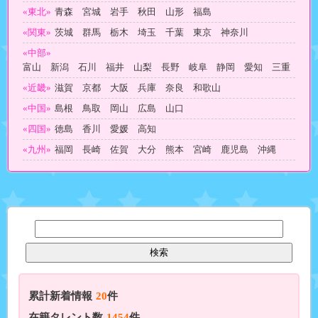
«東北»
青森 宮城 岩手 秋田 山形 福島
«関東»
茨城 群馬 栃木 埼玉 千葉 東京 神奈川
«中部»
富山 新潟 石川 福井 山梨 長野 岐阜 静岡 愛知 三重
«近畿»
滋賀 京都 大阪 兵庫 奈良 和歌山
«中国»
島根 鳥取 岡山 広島 山口
«四国»
徳島 香川 愛媛 高知
«九州»
福岡 長崎 佐賀 大分 熊本 宮崎 鹿児島 沖縄
累計新着情報
20
件
在籍タレント数
1454
件