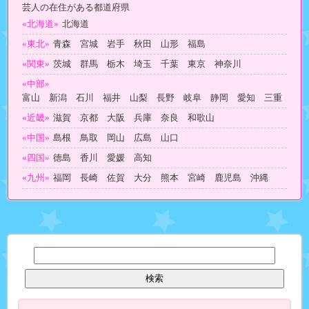
芸人の在住がある都道府県
«北海道»
北海道
«東北»
青森 宮城 岩手 秋田 山形 福島
«関東»
茨城 群馬 栃木 埼玉 千葉 東京 神奈川
«中部»
富山 新潟 石川 福井 山梨 長野 岐阜 静岡 愛知 三重
«近畿»
滋賀 京都 大阪 兵庫 奈良 和歌山
«中国»
島根 鳥取 岡山 広島 山口
«四国»
徳島 香川 愛媛 高知
«九州»
福岡 長崎 佐賀 大分 熊本 宮崎 鹿児島 沖縄