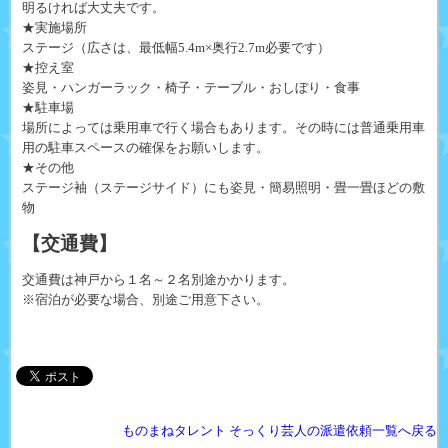
明るければ大丈夫です。
★実施場所
ステージ（広さは、最低幅5.4m×奥行2.7m必要です）
★控え室
姿見・ハンガーラック・椅子・テーブル・おしぼり・食事
★駐車場
場所によっては乗用車で行く場合もあります。その時には普通乗用車
用の駐車スペースの確保をお願いします。
★その他
ステージ袖（ステージサイド）にも姿見・簡易照明・畳一畳ほどの敷
物
【交通費】
交通費は神戸から１名～２名別途かかります。
※宿泊が必要な場合、別途ご用意下さい。
ものまねタレント そっくり芸人の派遣依頼一覧へ戻る