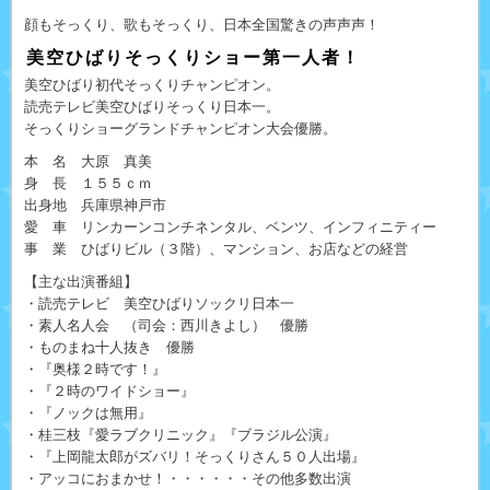
顔もそっくり、歌もそっくり、日本全国驚きの声声声！
美空ひばりそっくりショー第一人者！
美空ひばり初代そっくりチャンピオン。
読売テレビ美空ひばりそっくり日本一。
そっくりショーグランドチャンピオン大会優勝。
本 名 大原 真美
身 長 １５５ｃｍ
出身地 兵庫県神戸市
愛 車 リンカーンコンチネンタル、ベンツ、インフィニティー
事 業 ひばりビル（３階）、マンション、お店などの経営
【主な出演番組】
・読売テレビ 美空ひばりソックリ日本一
・素人名人会 （司会：西川きよし） 優勝
・ものまね十人抜き 優勝
・『奥様２時です！』
・『２時のワイドショー』
・『ノックは無用』
・桂三枝『愛ラブクリニック』『ブラジル公演』
・『上岡龍太郎がズバリ！そっくりさん５０人出場』
・アッコにおまかせ！・・・・・・その他多数出演