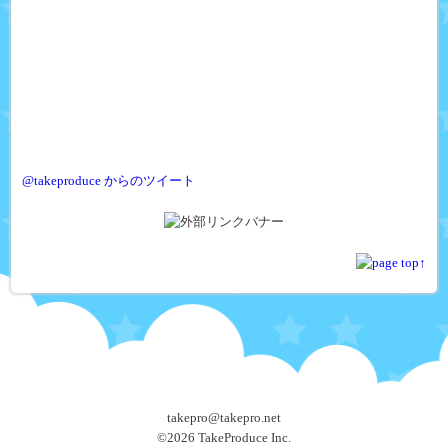
@takeproduce からのツイート
takepro@takepro.net
©
2026 TakeProduce Inc.