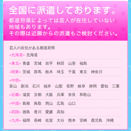
芸人の在住がある都道府県
«北海道»
北海道
«東北»
青森 宮城 岩手 秋田 山形 福島
«関東»
茨城 群馬 栃木 埼玉 千葉 東京 神奈川
«中部»
富山 新潟 石川 福井 山梨 長野 岐阜 静岡 愛知 三重
«近畿»
滋賀 京都 大阪 兵庫 奈良 和歌山
«中国»
島根 鳥取 岡山 広島 山口
«四国»
徳島 香川 愛媛 高知
«九州»
福岡 長崎 佐賀 大分 熊本 宮崎 鹿児島 沖縄