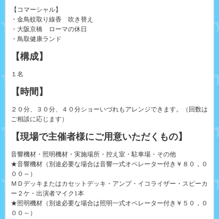
【コマーシャル】
・金鳥蚊取り線香 吹き替え
・大阪京橋 ローマの休日
・鳥取健康ランド
【構成】
１名
【時間】
２０分、３０分、４０分ショーいづれもアレンジできます。（回数は
ご相談に応じます）
【現場で主催者様にご用意いただくもの】
音響機材・照明機材・実施場所・控え室・駐車場・その他
★音響機材（別途必要な場合は音響一式オペレーター付き￥８０，０
００～）
ＭＤデッキまたはカセットデッキ・アンプ・イコライザー・スピーカ
ー２ケ・出演者マイク1本
★照明機材（別途必要な場合は照明一式オペレーター付き￥５０，０
００～）