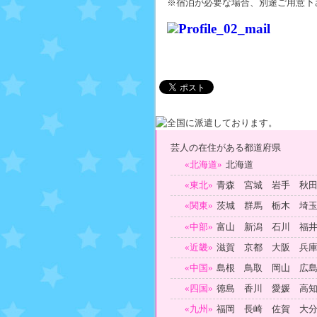
※宿泊が必要な場合、別途ご用意下
芸人の在住がある都道府県
«北海道»
北海道
«東北»
青森 宮城 岩手 秋
«関東»
茨城 群馬 栃木 埼
«中部»
富山 新潟 石川 福
«近畿»
滋賀 京都 大阪 兵
«中国»
島根 鳥取 岡山 広
«四国»
徳島 香川 愛媛 高
«九州»
福岡 長崎 佐賀 大