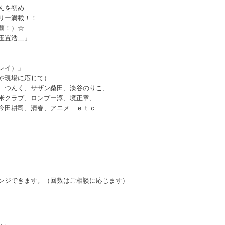
んを初め
リー満載！！
覇！）☆
玉置浩二」
レイ）」
や現場に応じて）
、つんく、サザン桑田、淡谷のりこ、
米クラブ、ロンブー淳、境正章、
今田耕司、清春、アニメ ｅｔｃ
ンジできます。（回数はご相談に応じます）