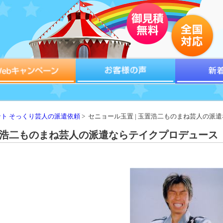
ト そっくり芸人の派遣依頼
> セニョール玉置 | 玉置浩二ものまね芸人の派
玉置浩二ものまね芸人の派遣ならテイクプロデュース