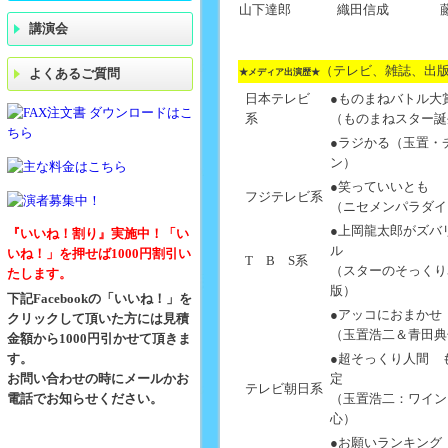
織田信成
山下達郎
講演会
（テレビ、雑誌、出
よくあるご質問
★メディア出演歴★
日本テレビ
●ものまねバトル大
系
（ものまねスター誕
●ラジかる（玉置・
ン）
●笑っていいとも
フジテレビ系
（ニセメンパラダイ
●上岡龍太郎がズバ
『いいね！割り』実施中！「い
ル
いね！」を押せば1000円割引い
T B S系
（スターのそっくり
たします。
版）
下記Facebookの「いいね！」を
●アッコにおまかせ
クリックして頂いた方には見積
（玉置浩二＆青田典
金額から1000円引かせて頂きま
す。
●超そっくり人間 
お問い合わせの時にメールかお
定
テレビ朝日系
電話でお知らせください。
（玉置浩二：ワイン
心）
●お願いランキング