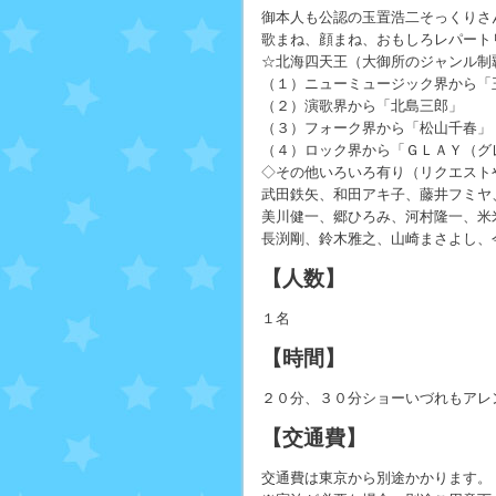
御本人も公認の玉置浩二そっくりさ
歌まね、顔まね、おもしろレパート
☆北海四天王（大御所のジャンル制
（１）ニューミュージック界から「
（２）演歌界から「北島三郎」
（３）フォーク界から「松山千春」
（４）ロック界から「ＧＬＡＹ（グ
◇その他いろいろ有り（リクエスト
武田鉄矢、和田アキ子、藤井フミヤ
美川健一、郷ひろみ、河村隆一、米
長渕剛、鈴木雅之、山崎まさよし、
【人数】
１名
【時間】
２０分、３０分ショーいづれもアレ
【交通費】
交通費は東京から別途かかります。