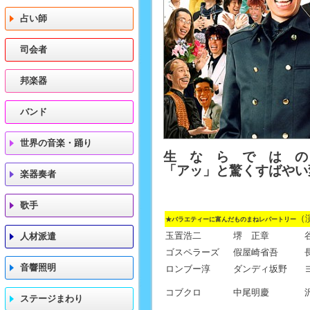
占い師
司会者
邦楽器
バンド
世界の音楽・踊り
生 な ら で は の
「アッ」と驚くすばやい
楽器奏者
歌手
（
★バラエティーに富んだものまねレパートリー
玉置浩二
堺 正章
人材派遣
ゴスペラーズ
假屋崎省吾
音響照明
ロンブー淳
ダンディ坂野
コブクロ
中尾明慶
ステージまわり