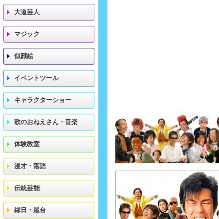
大道芸人
マジック
似顔絵
イベントツール
キャラクターショー
歌のおねえさん・音楽
体験教室
漫才・落語
伝統芸能
縁日・屋台