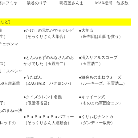
淡谷のり子
藤井フミヤ
明石屋さんま
MAX松浦 他多数
版など）
賞
●たけしの元気がでるテレビ
●大笑点
生）
（そっくりさん大集合）
（座布団は山田を救う）
チェホンマ
●とんねるずのみなさんのお
●潜入リアルスコープ
ス）
かげでした（玉置浩二）
（玉置浩二）
リ！スペシャ
●うたばん
●激突ものまねウォーズ
50人超豪華
（RAG FAIR パクヨンハ）
（ルーキーズ、玉置浩二）
●クイズタレント名鑑
●キャイーン式
子）
（假屋酒省吾）
（ものまね軍団合コン）
ものまね王決
●ＰａＰａＰａＰａパフィー
●くりぃむナントカ
レッドの
（そっくりさん大運動会）
（ダンディー坂野）