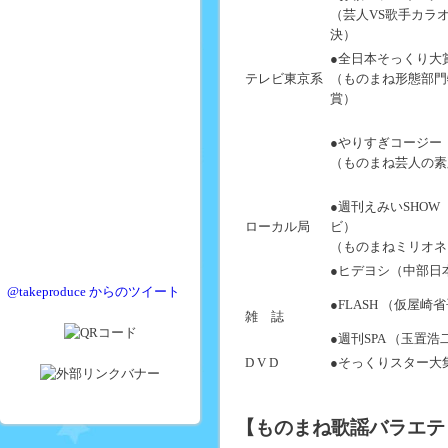
（芸人VS歌手カラ
決）
●全日本そっくり大
テレビ東京系
（ものまね形態部門
賞）
●やりすぎコージー
（ものまね芸人の素
●週刊えみいSHOW
ローカル局
ビ）
（ものまねミリオネ
●ヒデヨシ（中部日
@takeproduce からのツイート
●FLASH （仮屋崎
雑 誌
●週刊SPA （玉置浩
D V D
●そっくりスター大
【ものまね歌謡バラエテ