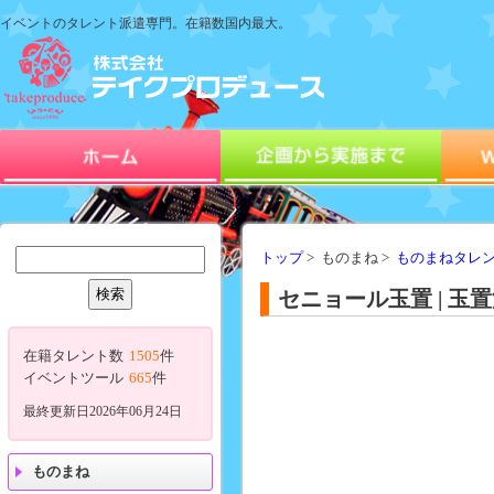
イベントのタレント派遣専門。在籍数国内最大。
トップ
> ものまね >
ものまねタレン
セニョール玉置 | 
在籍タレント数
1505
件
イベントツール
665
件
最終更新日2026年06月24日
ものまね