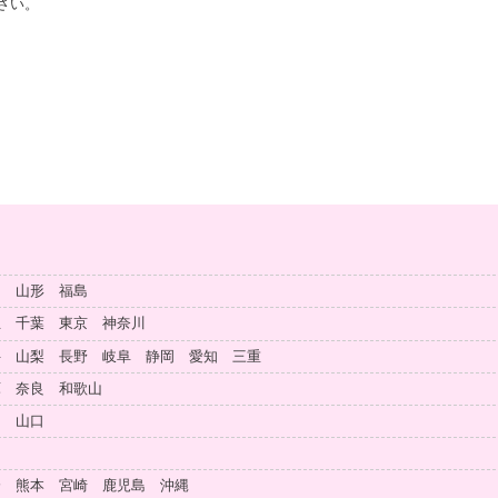
さい。
田 山形 福島
玉 千葉 東京 神奈川
井 山梨 長野 岐阜 静岡 愛知 三重
庫 奈良 和歌山
島 山口
知
分 熊本 宮崎 鹿児島 沖縄