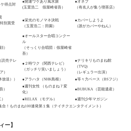
●開運ワケあり風水旅
●オネプ
オケ得点対
(玉置浩二 假屋崎省吾）
（有名人が集う喫茶店）
賞
●栄光のモノマネ決戦
●カバーしようよ
特別賞受
（玉置浩二：田園）
（誰がカバーやねん）
●オールスター合唱コンクー
ル
顔）
（そっくり合唱団：假屋崎省
吾）
（読売テレ
●ナリキリものまね館
●２時ワク（関西テレビ）
（TVQ)
（ガッチリ笑いましょう）
ア）
（レギュラー出演）
本放送））
●アラハタ（NHK島根）
●等々力ベース（BSフジ）
●週刊女性 （ものまね７変
省吾）
●BUBUKA （芸能遺産）
化）
二）
●RELAX （モデル）
●週刊少年マガジン
集合！ものまね100連発第１集（テイチクエンタテイメント）
ィー】