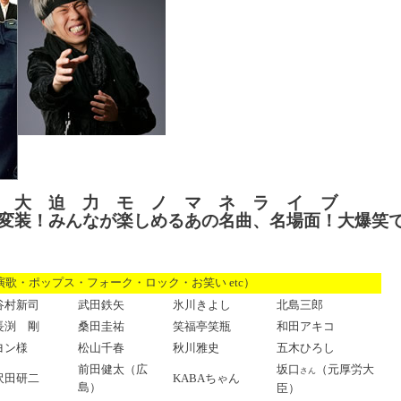
 大 迫 力 モ ノ マ ネ ラ イ ブ
変装！みんなが楽しめるあの名曲、名場面！大爆笑
演歌・ポップス・フォーク・ロック・お笑い etc）
谷村新司
武田鉄矢
氷川きよし
北島三郎
長渕 剛
桑田圭祐
笑福亭笑瓶
和田アキコ
ヨン様
松山千春
秋川雅史
五木ひろし
坂口
前田健太（広
（元厚労大
さん
KABAちゃん
沢田研二
島）
臣）