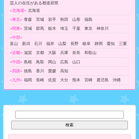
芸人の在住がある都道府県
«北海道»
北海道
«東北»
青森 宮城 岩手 秋田 山形 福島
«関東»
茨城 群馬 栃木 埼玉 千葉 東京 神奈川
«中部»
富山 新潟 石川 福井 山梨 長野 岐阜 静岡 愛知 三重
«近畿»
滋賀 京都 大阪 兵庫 奈良 和歌山
«中国»
島根 鳥取 岡山 広島 山口
«四国»
徳島 香川 愛媛 高知
«九州»
福岡 長崎 佐賀 大分 熊本 宮崎 鹿児島 沖縄