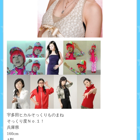
宇多田ヒカルそっくりものまね
そっくり度Ｎｏ.１！
兵庫県
160cm
A型