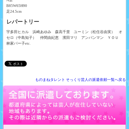
B85W65H90
足24.5cm
レパートリー
宇多田ヒカル 浜崎あゆみ 森高千里 ユーミン（松任谷由実） オ
セロ（中島知子） 仲間由紀恵 濱田マリ アンパンマン ＹＯＵ
林家パー子etc.
ものまねタレント そっくり芸人の派遣依頼一覧へ戻る