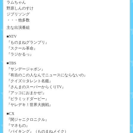
ラムちゃん
野原しんのすけ
ジブリソング
・・・他多数
主な出演番組
■NTV
『ものまねグランプリ』
『スクール革命』
『ラジかるっ』
■TBS
『サンデージャポン』
『有吉のこの人なんでニュースにならないの』
『クイズ☆タレント名鑑』
『さんまのスーパーからくりTV』
『アッコにおまかせ!』
『ピラミッドダービー』
『ヤレデキ！世界大挑戦』
■CX
『関ジャニクロニクル』
『マネもの』
『バイキング』（ものまねメイク）