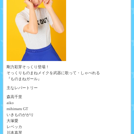
剛力彩芽そっくり登場！
そっくりものまねメイクを武器に歌って・しゃべれる
『ものまねガール』
主なレパートリー
森高千里
aiko
mihimaru GT
いきものががり
大塚愛
レベッカ
川本真琴