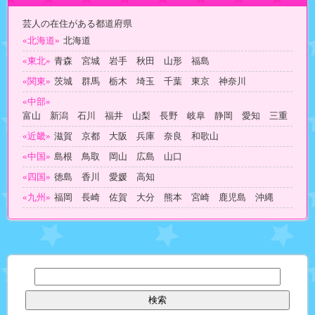
芸人の在住がある都道府県
«北海道»
北海道
«東北»
青森 宮城 岩手 秋田 山形 福島
«関東»
茨城 群馬 栃木 埼玉 千葉 東京 神奈川
«中部»
富山 新潟 石川 福井 山梨 長野 岐阜 静岡 愛知 三重
«近畿»
滋賀 京都 大阪 兵庫 奈良 和歌山
«中国»
島根 鳥取 岡山 広島 山口
«四国»
徳島 香川 愛媛 高知
«九州»
福岡 長崎 佐賀 大分 熊本 宮崎 鹿児島 沖縄