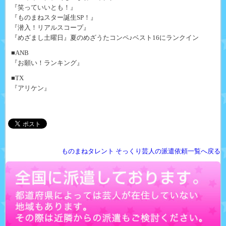
『笑っていいとも！』
『ものまねスター誕生SP！』
『潜入！リアルスコープ』
『めざまし土曜日』夏のめざうたコンペ♪ベスト16にランクイン
■ANB
『お願い！ランキング』
■TX
『アリケン』
ものまねタレント そっくり芸人の派遣依頼一覧へ戻る