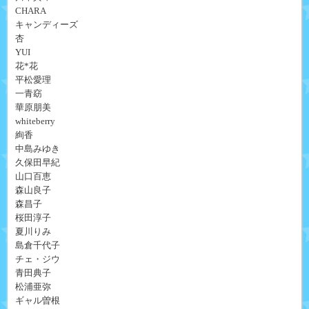
CHARA
キャンディーズ
杏
YUI
花*花
平松愛理
一青窈
華原朋美
whiteberry
絢香
中島みゆき
久保田早紀
山口百恵
森山良子
森昌子
桜田淳子
夏川りみ
島倉千代子
チェ・ジウ
青田典子
松浦亜弥
ギャル曽根