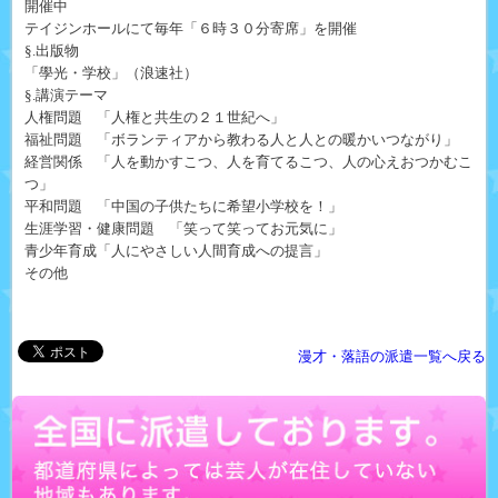
開催中
テイジンホールにて毎年「６時３０分寄席」を開催
§.出版物
「學光・学校」（浪速社）
§.講演テーマ
人権問題 「人権と共生の２１世紀へ」
福祉問題 「ボランティアから教わる人と人との暖かいつながり」
経営関係 「人を動かすこつ、人を育てるこつ、人の心えおつかむこ
つ」
平和問題 「中国の子供たちに希望小学校を！」
生涯学習・健康問題 「笑って笑ってお元気に」
青少年育成「人にやさしい人間育成への提言」
その他
漫才・落語の派遣一覧へ戻る