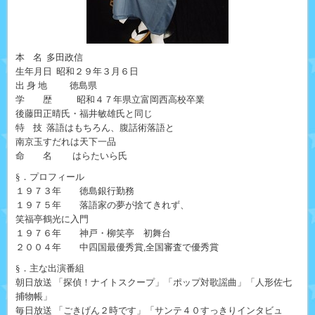
本 名 多田政信
生年月日 昭和２９年３月６日
出 身 地 徳島県
学 歴 昭和４７年県立富岡西高校卒業
後藤田正晴氏・福井敏雄氏と同じ
特 技 落語はもちろん、腹話術落語と
南京玉すだれは天下一品
命 名 はらたいら氏
§．プロフィール
１９７３年 徳島銀行勤務
１９７５年 落語家の夢が捨てきれず、
笑福亭鶴光に入門
１９７６年 神戸・柳笑亭 初舞台
２００４年 中四国最優秀賞,全国審査で優秀賞
§．主な出演番組
朝日放送 「探偵！ナイトスクープ」「ポップ対歌謡曲」「人形佐七
捕物帳」
毎日放送 「ごきげん２時です」「サンテ４０すっきりインタビュ