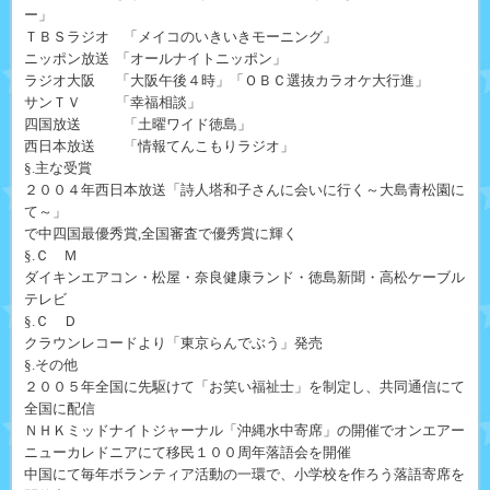
ー」
ＴＢＳラジオ 「メイコのいきいきモーニング」
ニッポン放送 「オールナイトニッポン」
ラジオ大阪 「大阪午後４時」「ＯＢＣ選抜カラオケ大行進」
サンＴＶ 「幸福相談」
四国放送 「土曜ワイド徳島」
西日本放送 「情報てんこもりラジオ」
§.主な受賞
２００４年西日本放送「詩人塔和子さんに会いに行く～大島青松園に
て～」
で中四国最優秀賞,全国審査で優秀賞に輝く
§.Ｃ Ｍ
ダイキンエアコン・松屋・奈良健康ランド・徳島新聞・高松ケーブル
テレビ
§.Ｃ Ｄ
クラウンレコードより「東京らんでぶう」発売
§.その他
２００５年全国に先駆けて「お笑い福祉士」を制定し、共同通信にて
全国に配信
ＮＨＫミッドナイトジャーナル「沖縄水中寄席」の開催でオンエアー
ニューカレドニアにて移民１００周年落語会を開催
中国にて毎年ボランティア活動の一環で、小学校を作ろう落語寄席を