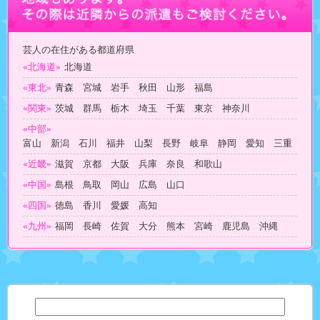
芸人の在住がある都道府県
«北海道»
北海道
«東北»
青森 宮城 岩手 秋田 山形 福島
«関東»
茨城 群馬 栃木 埼玉 千葉 東京 神奈川
«中部»
富山 新潟 石川 福井 山梨 長野 岐阜 静岡 愛知 三重
«近畿»
滋賀 京都 大阪 兵庫 奈良 和歌山
«中国»
島根 鳥取 岡山 広島 山口
«四国»
徳島 香川 愛媛 高知
«九州»
福岡 長崎 佐賀 大分 熊本 宮崎 鹿児島 沖縄