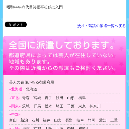
昭和44年
六代目笑福亭松鶴に入門
漫才・落語の派遣一覧へ戻る
芸人の在住がある都道府県
«北海道»
北海道
«東北»
青森 宮城 岩手 秋田 山形 福島
«関東»
茨城 群馬 栃木 埼玉 千葉 東京 神奈川
«中部»
富山 新潟 石川 福井 山梨 長野 岐阜 静岡 愛知 三重
«近畿»
滋賀 京都 大阪 兵庫 奈良 和歌山