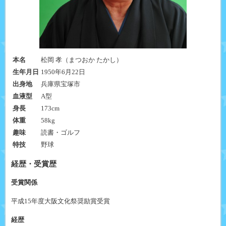
本名
松岡 孝（まつおか たかし）
生年月日
1950年6月22日
出身地
兵庫県宝塚市
血液型
A型
身長
173cm
体重
58kg
趣味
読書・ゴルフ
特技
野球
経歴・受賞歴
受賞関係
平成15年度
大阪文化祭奨励賞受賞
経歴