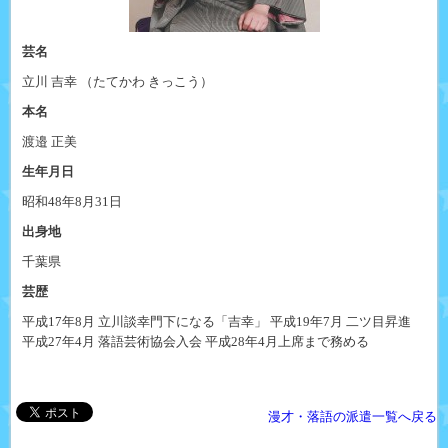
芸名
立川 吉幸 （たてかわ きっこう）
本名
渡邉 正美
生年月日
昭和48年8月31日
出身地
千葉県
芸歴
平成17年8月 立川談幸門下になる「吉幸」 平成19年7月 二ツ目昇進
平成27年4月 落語芸術協会入会 平成28年4月上席まで務める
漫才・落語の派遣一覧へ戻る