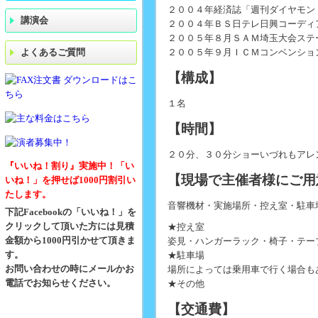
２００４年経済誌「週刊ダイヤモン
講演会
２００４年ＢＳ日テレ日興コーディ
２００５年８月ＳＡＭ埼玉大会ステ
よくあるご質問
２００５年９月ＩＣＭコンベンショ
【構成】
１名
【時間】
２０分、３０分ショーいづれもアレ
『いいね！割り』実施中！「い
【現場で主催者様にご用
いね！」を押せば1000円割引い
たします。
音響機材・実施場所・控え室・駐車
下記Facebookの「いいね！」を
クリックして頂いた方には見積
★控え室
金額から1000円引かせて頂きま
姿見・ハンガーラック・椅子・テー
す。
★駐車場
お問い合わせの時にメールかお
場所によっては乗用車で行く場合も
電話でお知らせください。
★その他
【交通費】