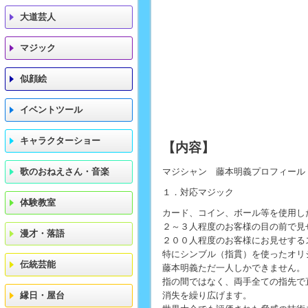
大道芸人
マジック
似顔絵
イベントツール
キャラクターショー
【内容】
歌のおねえさん・音楽
マジシャン 藤本明義プロフィール
１．対応マジック
体験教室
カード、コイン、ボール等を使用し
２～３人程度のお客様の目の前で見
漫才・落語
２００人程度のお客様にお見せする
特にシンブル（指貫）を使ったオリ
伝統芸能
藤本明義ただ一人しかできません。
指の間ではなく、両手全ての指先で
縁日・屋台
消失を繰り広げます。