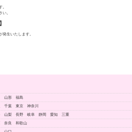
す。
さい。
】
が発生いたします。
田 山形 福島
玉 千葉 東京 神奈川
井 山梨 長野 岐阜 静岡 愛知 三重
庫 奈良 和歌山
島 山口