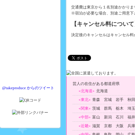
交通費は東京から１名別途かかりま
※宿泊が必要な場合、別途ご用意下
【キャンセル料について
決定後のキャンセルはキャンセル料
芸人の在住がある都道府県
@takeproduce からのツイート
«北海道»
北海道
«東北»
青森 宮城 岩手 秋
«関東»
茨城 群馬 栃木 埼
«中部»
富山 新潟 石川 福
«近畿»
滋賀 京都 大阪 兵
«中国»
島根 鳥取 岡山 広