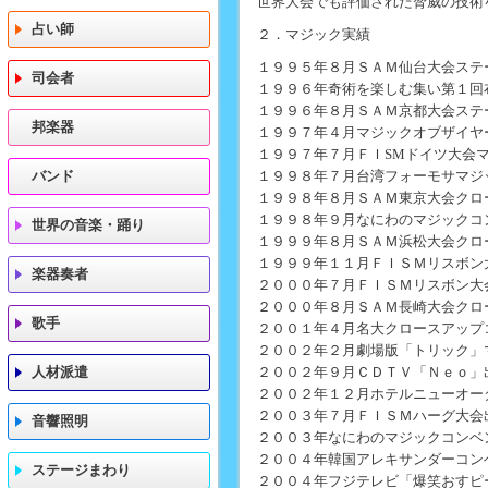
世界大会でも評価された脅威の技術
占い師
２．マジック実績
１９９５年８月ＳＡＭ仙台大会ステ
司会者
１９９６年奇術を楽しむ集い第１回
１９９６年８月ＳＡＭ京都大会ステ
邦楽器
１９９７年４月マジックオブザイヤ
１９９７年７月ＦＩSMドイツ大会
バンド
１９９８年７月台湾フォーモサマジ
１９９８年８月ＳＡＭ東京大会クロ
１９９８年９月なにわのマジックコ
世界の音楽・踊り
１９９９年８月ＳＡＭ浜松大会クロ
１９９９年１１月ＦＩＳＭリスボン
楽器奏者
２０００年７月ＦＩＳＭリスボン大
２０００年８月ＳＡＭ長崎大会クロ
歌手
２００１年４月名大クロースアップ
２００２年２月劇場版「トリック」
人材派遣
２００２年９月ＣＤＴＶ「Ｎｅｏ」
２００２年１２月ホテルニューオー
２００３年７月ＦＩＳＭハーグ大会
音響照明
２００３年なにわのマジックコンベ
２００４年韓国アレキサンダーコン
ステージまわり
２００４年フジテレビ「爆笑おすピ