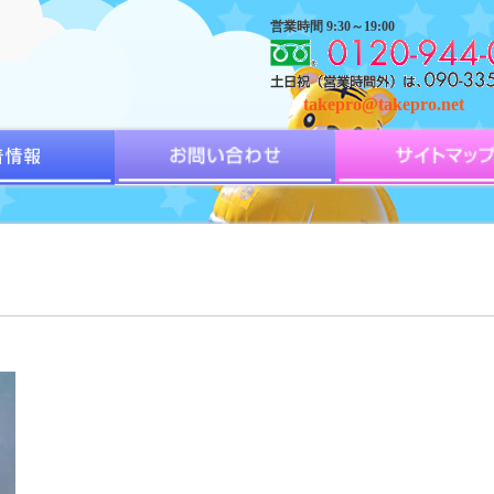
営業時間 9:30～19:00
takepro@takepro.net