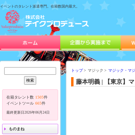
イベントのタレント派遣専門。在籍数国内最大。
トップ
> マジック >
マジック・マ
藤本明義 | 【東京
在籍タレント数
1505
件
イベントツール
665
件
最終更新日2026年06月24日
ものまね