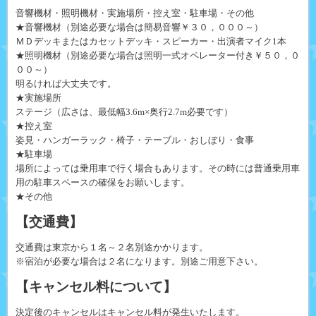
音響機材・照明機材・実施場所・控え室・駐車場・その他
★音響機材（別途必要な場合は簡易音響￥３０，０００～）
ＭＤデッキまたはカセットデッキ・スピーカー・出演者マイク1本
★照明機材（別途必要な場合は照明一式オペレーター付き￥５０，０
００～）
明るければ大丈夫です。
★実施場所
ステージ（広さは、最低幅3.6m×奥行2.7m必要です）
★控え室
姿見・ハンガーラック・椅子・テーブル・おしぼり・食事
★駐車場
場所によっては乗用車で行く場合もあります。その時には普通乗用車
用の駐車スペースの確保をお願いします。
★その他
【交通費】
交通費は東京から１名～２名別途かかります。
※宿泊が必要な場合は２名になります。別途ご用意下さい。
【キャンセル料について】
決定後のキャンセルはキャンセル料が発生いたします。