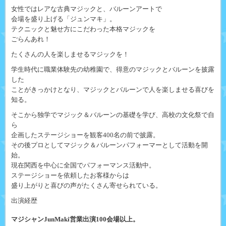
女性ではレアな古典マジックと、バルーンアートで
会場を盛り上げる「ジュンマキ」。
テクニックと魅せ方にこだわった本格マジックを
ごらんあれ！
たくさんの人を楽しませるマジックを！
学生時代に職業体験先の幼稚園で、得意のマジックとバルーンを披露
した
ことがきっかけとなり、マジックとバルーンで人を楽しませる喜びを
知る。
そこから独学でマジック＆バルーンの基礎を学び、高校の文化祭で自
ら
企画したステージショーを観客400名の前で披露。
その後プロとしてマジック＆バルーンパフォーマーとして活動を開
始。
現在関西を中心に全国でパフォーマンス活動中。
ステージショーを依頼したお客様からは
盛り上がりと喜びの声がたくさん寄せられている。
出演経歴
マジシャンJunMaki営業出演100会場以上。