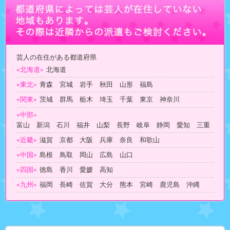
芸人の在住がある都道府県
«北海道»
北海道
«東北»
青森 宮城 岩手 秋田 山形 福島
«関東»
茨城 群馬 栃木 埼玉 千葉 東京 神奈川
«中部»
富山 新潟 石川 福井 山梨 長野 岐阜 静岡 愛知 三重
«近畿»
滋賀 京都 大阪 兵庫 奈良 和歌山
«中国»
島根 鳥取 岡山 広島 山口
«四国»
徳島 香川 愛媛 高知
«九州»
福岡 長崎 佐賀 大分 熊本 宮崎 鹿児島 沖縄