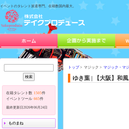
イベントのタレント派遣専門。在籍数国内最大。
トップ
> マジック >
マジック・マ
ゆき葉 | 【大阪】和
在籍タレント数
1505
件
イベントツール
665
件
最終更新日2026年06月24日
ものまね