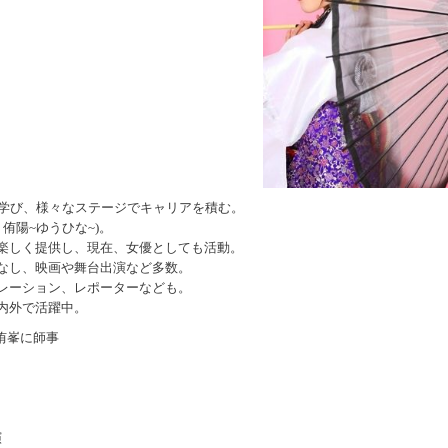
を学び、様々なステージでキャリアを積む。
侑陽~ゆうひな~)。
楽しく提供し、現在、女優としても活動。
なし、映画や舞台出演など多数。
レーション、レポーターなども。
内外で活躍中。
侑峯に師事
演