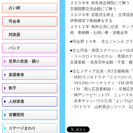
２００８年 奈良発志禅院にて舞う
占い師
京都国際交流会館にて舞う
２００９年 名取式を終え、古澤流
伊勢神宮で奉納舞をする
司会者
２０１２年 海外公演に出演 サン
他 奉納舞・お祝い事・演奏会等
邦楽器
■司会歴 １５年 主なジャンル 
バンド
■主な司会・和芸ステージショー出
・リーガロイヤルホテル ・帝国ホテ
世界の音楽・踊り
京屋形船 ・奈良百年会館・千里、
■主なメディア出演・JET主催映画『Rock
楽器奏者
・MBSラジオドラマ『リリーのいた
・YES‐FMパーソナリティ・FM‐
歌手
・CM「我ら広告新鮮組！」京都広
・神戸シービーットTV ニュース
・吉本チャンバラJr.公演『よいで
人材派遣
・TVドラマ 山村美沙シリーズ 
音響照明
ステージまわり