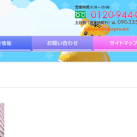
営業時間 9:30～19:00
takepro@takepro.net