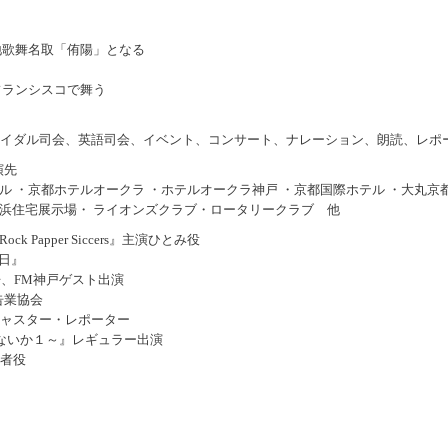
地歌舞名取「侑陽」となる
フランシスコで舞う
ブライダル司会、英語司会、イベント、コンサート、ナレーション、朗読、レポ
演先
ル ・京都ホテルオークラ ・ホテルオークラ神戸 ・京都国際ホテル ・大丸京
横浜住宅展示場・ ライオンズクラブ・ロータリークラブ 他
 Papper Siccers』主演ひとみ役
日』
伊丹、FM神戸ゲスト出演
告業協会
キャスター・レポーター
はないか１～』レギュラー出演
記者役