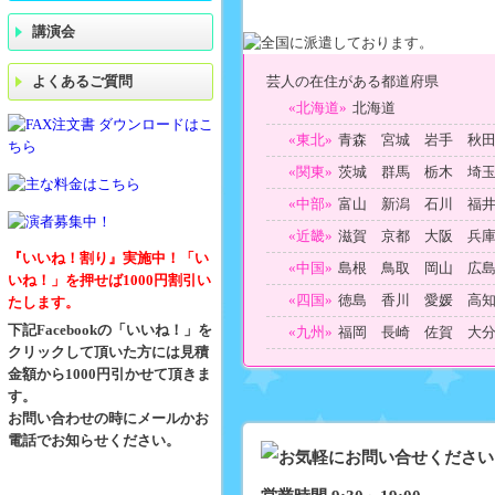
講演会
よくあるご質問
芸人の在住がある都道府県
«北海道»
北海道
«東北»
青森 宮城 岩手 秋
«関東»
茨城 群馬 栃木 埼
«中部»
富山 新潟 石川 福
«近畿»
滋賀 京都 大阪 兵
『いいね！割り』実施中！「い
«中国»
島根 鳥取 岡山 広
いね！」を押せば1000円割引い
«四国»
徳島 香川 愛媛 高
たします。
下記Facebookの「いいね！」を
«九州»
福岡 長崎 佐賀 大
クリックして頂いた方には見積
金額から1000円引かせて頂きま
す。
お問い合わせの時にメールかお
電話でお知らせください。