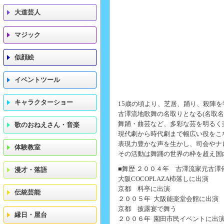
大道芸人
マジック
似顔絵
イベントツール
キャラクターショー
15歳の頃より、芝居、踊り、殺陣
古澤流地歌舞の名取りとなる(名取名 
舞踊・曲芸など、多彩な芸を明るく
歌のおねえさん・音楽
現代劇から時代劇まで幅広い役をこ
表現力豊かな声を生かし、司会やナ
体験教室
その活動は舞踊の世界の枠を超え国
■舞歴 ２００４年 古澤流家元古澤
漫才・落語
大阪COCOPLAZA杮落しに出演
京都 料亭に出演
伝統芸能
２００５年 大阪能楽堂会館に出演
京都 披露宴で舞う
縁日・屋台
２００６年 園田市民イベントに出