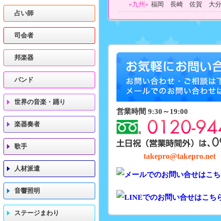
«九州»
福岡 長崎 佐賀 大
占い師
司会者
邦楽器
バンド
世界の音楽・踊り
営業時間 9:30～19:00
楽器奏者
歌手
takepro@takepro.net
人材派遣
音響照明
ステージまわり