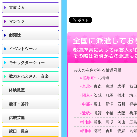
大道芸人
マジック
似顔絵
イベントツール
キャラクターショー
芸人の在住がある都道府県
歌のおねえさん・音楽
«北海道»
北海道
«東北»
青森 宮城 岩手 秋
体験教室
«関東»
茨城 群馬 栃木 埼
漫才・落語
«中部»
富山 新潟 石川 福
«近畿»
滋賀 京都 大阪 兵
伝統芸能
«中国»
島根 鳥取 岡山 広
«四国»
徳島 香川 愛媛 高
縁日・屋台