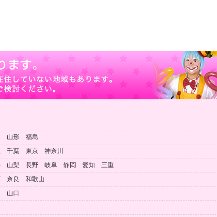
田 山形 福島
玉 千葉 東京 神奈川
井 山梨 長野 岐阜 静岡 愛知 三重
庫 奈良 和歌山
島 山口
知