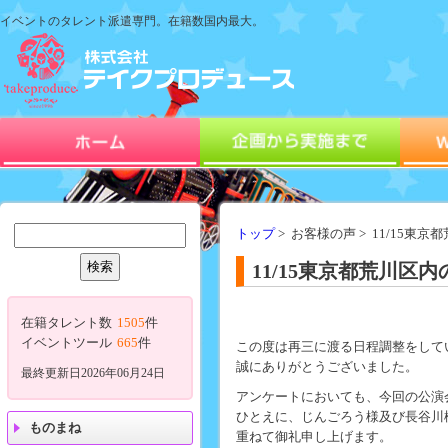
イベントのタレント派遣専門。在籍数国内最大。
トップ
> お客様の声 > 11/1
11/15東京都荒川
在籍タレント数
1505
件
イベントツール
665
件
この度は再三に渡る日程調整をして
誠にありがとうございました。
最終更新日2026年06月24日
アンケートにおいても、今回の公演
ひとえに、じんごろう様及び長谷川
ものまね
重ねて御礼申し上げます。