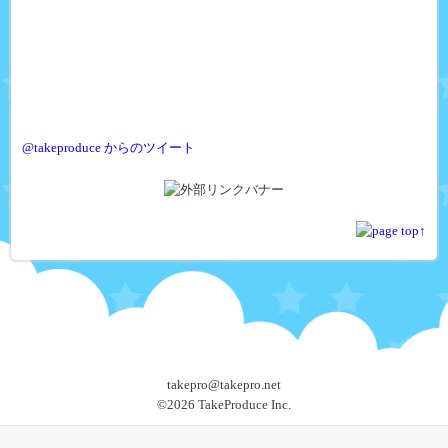
@takeproduce からのツイート
takepro@takepro.net
©
2026 TakeProduce Inc.