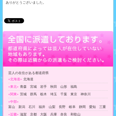
ありがとうございました。
芸人の在住がある都道府県
«北海道»
北海道
«東北»
青森 宮城 岩手 秋田 山形 福島
«関東»
茨城 群馬 栃木 埼玉 千葉 東京 神奈川
«中部»
富山 新潟 石川 福井 山梨 長野 岐阜 静岡 愛知 三重
«近畿»
滋賀 京都 大阪 兵庫 奈良 和歌山