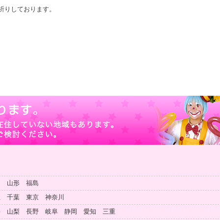
祈りしております。
田 山形 福島
玉 千葉 東京 神奈川
井 山梨 長野 岐阜 静岡 愛知 三重