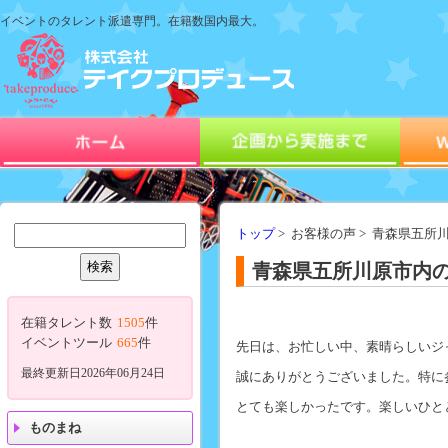
イベントのタレント派遣専門。在籍数国内最大。
トップ
> お客様の声 > 青森県五
青森県五所川原市内の
在籍タレント数
1505
件
イベントツール
665
件
先日は、お忙しい中、素晴らしいジ
最終更新日2026年06月24日
誠にありがとうございました。特に
とても楽しかったです。楽しいひと
ものまね