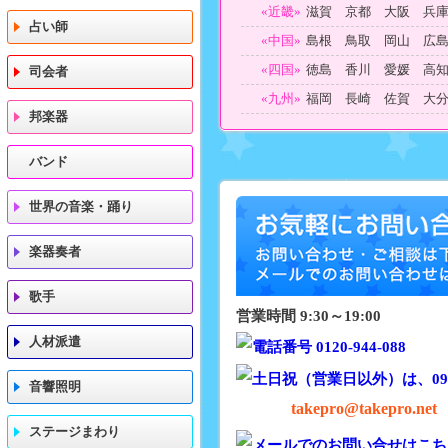
«近畿»
滋賀 京都 大阪 兵
占い師
«中国»
島根 鳥取 岡山 広
«四国»
徳島 香川 愛媛 高
司会者
«九州»
福岡 長崎 佐賀 大
邦楽器
バンド
世界の音楽・踊り
楽器奏者
歌手
営業時間 9:30～19:00
人材派遣
音響照明
takepro@takepro.net
ステージまわり