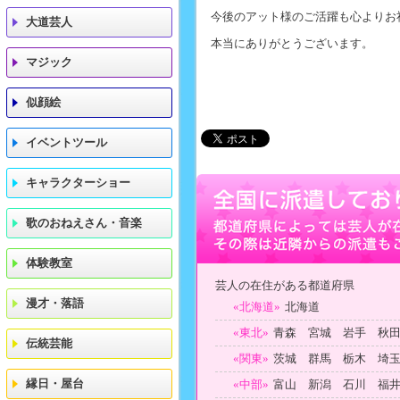
今後のアット様のご活躍も心よりお
大道芸人
本当にありがとうございます。
マジック
似顔絵
イベントツール
キャラクターショー
歌のおねえさん・音楽
体験教室
芸人の在住がある都道府県
漫才・落語
«北海道»
北海道
«東北»
青森 宮城 岩手 秋
伝統芸能
«関東»
茨城 群馬 栃木 埼
縁日・屋台
«中部»
富山 新潟 石川 福