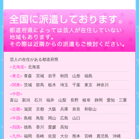
芸人の在住がある都道府県
«北海道»
北海道
«東北»
青森 宮城 岩手 秋田 山形 福島
«関東»
茨城 群馬 栃木 埼玉 千葉 東京 神奈川
«中部»
富山 新潟 石川 福井 山梨 長野 岐阜 静岡 愛知 三重
«近畿»
滋賀 京都 大阪 兵庫 奈良 和歌山
«中国»
島根 鳥取 岡山 広島 山口
«四国»
徳島 香川 愛媛 高知
«九州»
福岡 長崎 佐賀 大分 熊本 宮崎 鹿児島 沖縄