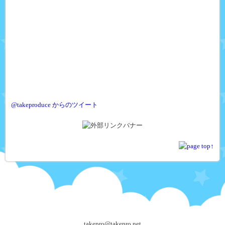
@takeproduce からのツイート
takepro@takepro.net