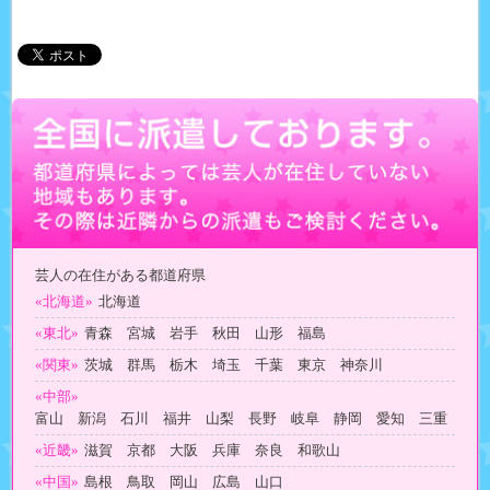
芸人の在住がある都道府県
«北海道»
北海道
«東北»
青森 宮城 岩手 秋田 山形 福島
«関東»
茨城 群馬 栃木 埼玉 千葉 東京 神奈川
«中部»
富山 新潟 石川 福井 山梨 長野 岐阜 静岡 愛知 三重
«近畿»
滋賀 京都 大阪 兵庫 奈良 和歌山
«中国»
島根 鳥取 岡山 広島 山口